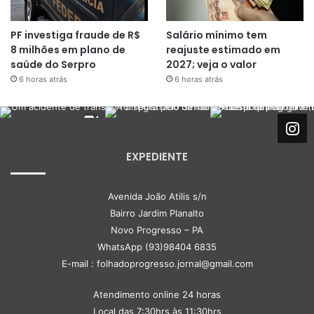
PF investiga fraude de R$
Salário mínimo tem
8 milhões em plano de
reajuste estimado em
saúde do Serpro
2027; veja o valor
6 horas atrás
6 horas atrás
EXPEDIENTE
Avenida João Atilis s/n
Bairro Jardim Planalto
Novo Progresso – PA
WhatsApp (93)98404 6835
E-mail : folhadoprogresso.jornal@gmail.com
Atendimento online 24 horas
Local das 7:30hrs às 11:30hrs