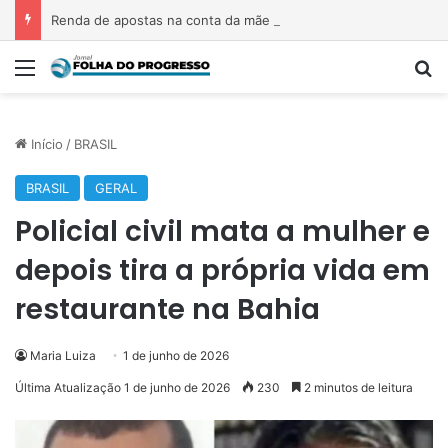
Renda de apostas na conta da mãe faz estudante perder bolsa do Prouni
Menu
P
Início
/
BRASIL
BRASIL
GERAL
Policial civil mata a mulher e
depois tira a própria vida em
restaurante na Bahia
Maria Luiza
1 de junho de 2026
Última Atualização 1 de junho de 2026
230
2 minutos de leitura