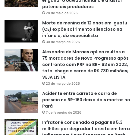
enganar o ouvido humano e afastar
potenciais predadores
28 de maio de 2026
Morte de menina de 12 anos em Iguatu
(CE) expõe sofrimento silencioso na
infância, diz especialista
30 de março de 2026
Alexandre de Moraes aplica multas a
75 moradores de Novo Progresso após
confronto com PRF na BR-163 em 2022,
total chega a cerca de R$ 730 milhões;
VEJA LISTA
23 de março de 2026
Acidente entre carreta e carro de
passeio na BR-163 deixa dois mortos no
Pará
7 de fevereiro de 2026
Infrator é condenado a pagar R$ 5,3
milhões por degradar floresta em terra
indígena em Novo Progresso, no Pará