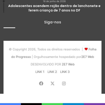
16 de junho de 2026
Adolescentes acendem rojão dentro de lanchonete e
ferem criança de 7 anos no DF
Siga-nos
© Copyright 2026, Todos os direitos reservados |
Folha
do Progresso
| Orgulhosamente hospedado por
2E7 Web
DESENVOLVIDO POR
2E7 Web
LINK 1
LINK 2
LINK 3
Facebook
X
Instagram