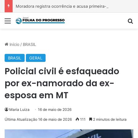
Moradora registra ocorrência e acusa primeira-dama de Nova Ipixuna de comentários vexatórios em grupo de WhatsApp
Menu
P
Início
/
BRASIL
BRASIL
GERAL
Policial civil é esfaqueado
por ex-namorado da ex-
esposa em MT
Maria Luiza
16 de maio de 2026
Última Atualização 16 de maio de 2026
111
2 minutos de leitura