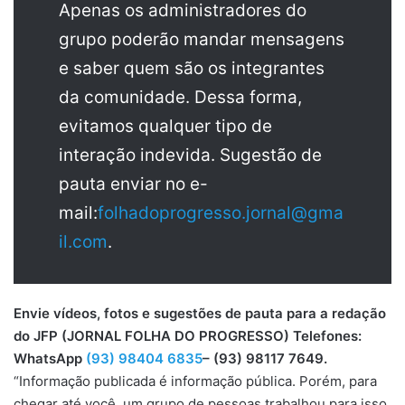
Apenas os administradores do
grupo poderão mandar mensagens
e saber quem são os integrantes
da comunidade. Dessa forma,
evitamos qualquer tipo de
interação indevida. Sugestão de
pauta enviar no e-
mail:
folhadoprogresso.jornal@gma
il.com
.
Envie vídeos, fotos e sugestões de pauta para a redação
do JFP (JORNAL FOLHA DO PROGRESSO) Telefones:
WhatsApp
(93) 98404 6835
– (93) 98117 7649.
“Informação publicada é informação pública. Porém, para
chegar até você, um grupo de pessoas trabalhou para isso.