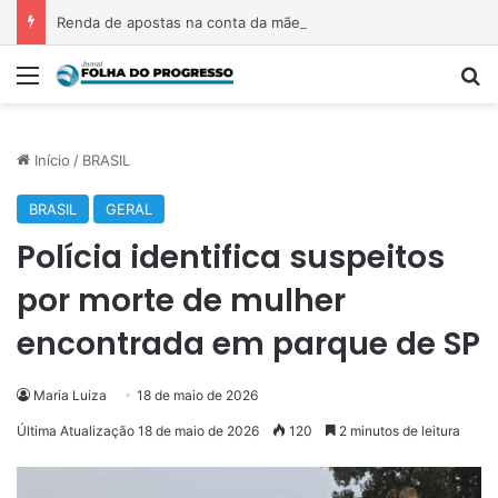
Renda de apostas na conta da mãe faz estudante perder bolsa do Prouni
Menu
P
Início
/
BRASIL
BRASIL
GERAL
Polícia identifica suspeitos
por morte de mulher
encontrada em parque de SP
Maria Luiza
18 de maio de 2026
Última Atualização 18 de maio de 2026
120
2 minutos de leitura