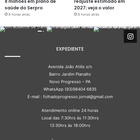
8 milhões em plano de
reajuste estimado em
saúde do Serpro
2027; veja o valor
8 horas atrás
8 horas atrás
EXPEDIENTE
Avenida João Atilis s/n
Bairro Jardim Planalto
Novo Progresso – PA
WhatsApp (93)98404 6835
E-mail : folhadoprogresso.jornal@gmail.com
Atendimento online 24 horas
Local das 7:30hrs às 11:30hrs
13:30hrs às 18:00hrs