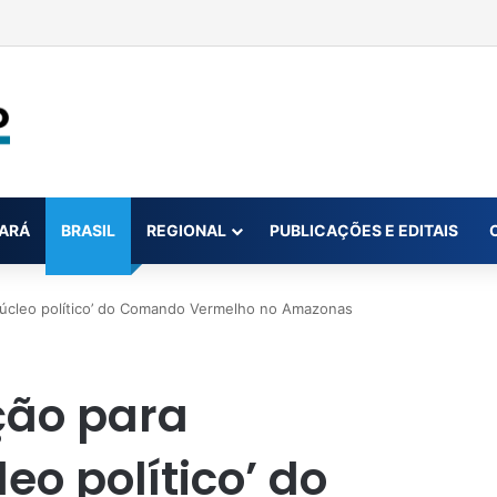
na conta da mãe faz estudante perder bolsa do Prouni
ARÁ
BRASIL
REGIONAL
PUBLICAÇÕES E EDITAIS
 ‘núcleo político’ do Comando Vermelho no Amazonas
ação para
eo político’ do