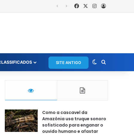
Facebook
X
Instagram
Entrar
Switch skin
Procurar po
CLASSIFICADOS
SITE ANTIGO
Como a cascavel da
Amazônia usa truque sonoro
sofisticado para enganar o
ouvido humano e afastar