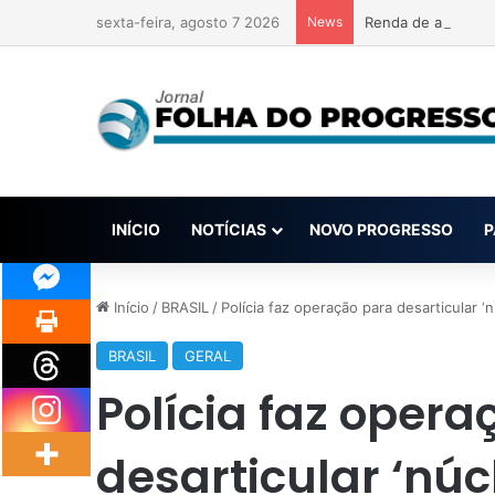
sexta-feira, agosto 7 2026
News
Renda de apostas 
INÍCIO
NOTÍCIAS
NOVO PROGRESSO
P
Início
/
BRASIL
/
Polícia faz operação para desarticular
BRASIL
GERAL
Polícia faz oper
desarticular ‘núcl