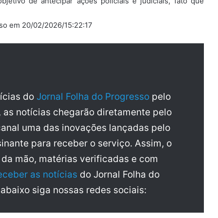
jetivo de antecipar ações policiais e judiciais, fato que
sso em 20/02/2026/15:22:17
tícias do
Jornal Folha do Progresso
pelo
, as notícias chegarão diretamente pelo
anal uma das inovações lançadas pelo
inante para receber o serviço. Assim, o
a da mão, matérias verificadas e com
eceber as notícias
do Jornal Folha do
 abaixo siga nossas redes sociais: