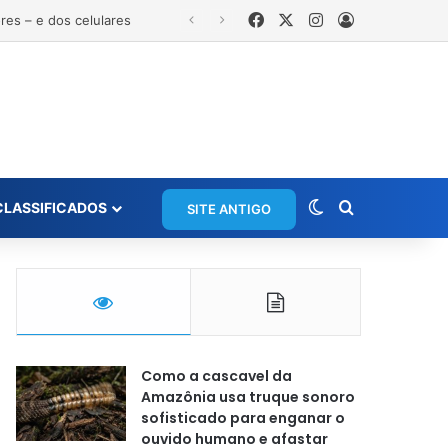
Facebook
X
Instagram
Entrar
Switch skin
Procurar po
CLASSIFICADOS
SITE ANTIGO
Como a cascavel da
Amazônia usa truque sonoro
sofisticado para enganar o
ouvido humano e afastar