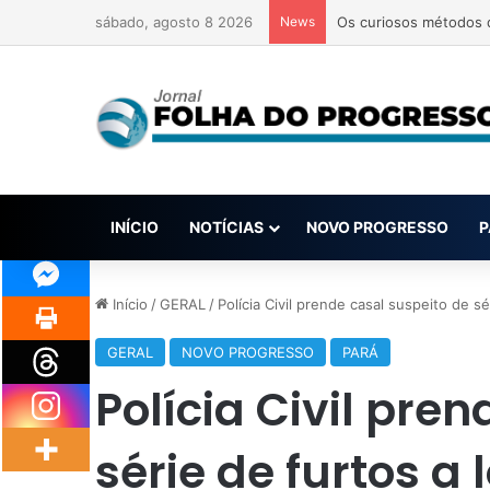
sábado, agosto 8 2026
News
Sobe para 9 número de
INÍCIO
NOTÍCIAS
NOVO PROGRESSO
P
Início
/
GERAL
/
Polícia Civil prende casal suspeito de s
GERAL
NOVO PROGRESSO
PARÁ
Polícia Civil pre
série de furtos a