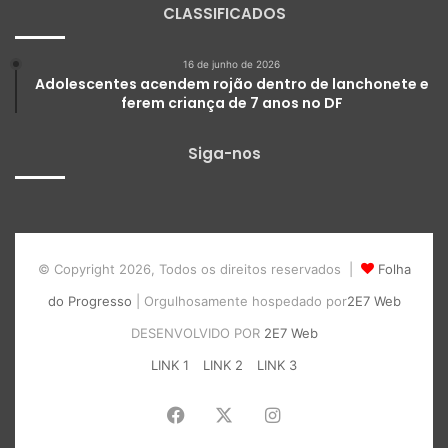
CLASSIFICADOS
16 de junho de 2026
Adolescentes acendem rojão dentro de lanchonete e
ferem criança de 7 anos no DF
Siga-nos
© Copyright 2026, Todos os direitos reservados |
Folha
do Progresso
| Orgulhosamente hospedado por
2E7 Web
DESENVOLVIDO POR
2E7 Web
LINK 1
LINK 2
LINK 3
Facebook
X
Instagram