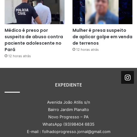
Médico é preso por
Mulher é presa suspeito
suspeita de abuso contra
de aplicar golpe em venda
paciente adolescente no
de terrenos
Pará
12 horas atrás
12 horas atrás
EXPEDIENTE
Avenida João Atilis s/n
Bairro Jardim Planalto
Novo Progresso – PA
WhatsApp (93)98404 6835
E-mail : folhadoprogresso.jornal@gmail.com