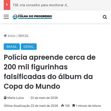
TSE cria conselho para monitorar desinformação e IA nas eleições
Menu
P
Início
/
BRASIL
BRASIL
GERAL
Polícia apreende cerca de
200 mil figurinhas
falsificadas do álbum da
Copa do Mundo
Maria Luiza
22 de maio de 2026
Última Atualização 22 de maio de 2026
156
1 minuto de leitura