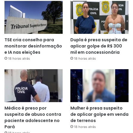
TSE cria conselho para
Dupla é presa suspeita de
monitorar desinformação
aplicar golpe de R$ 300
e IA nas eleições
mil em concessionária
18 horas atrás
18 horas atrás
Médico é preso por
Mulher é presa suspeito
suspeita de abuso contra
de aplicar golpe em venda
paciente adolescente no
de terrenos
Pará
18 horas atrás
18 horas atrás