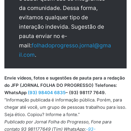
da comunidade. Dessa forma,
evitamos qualquer tipo de
interação indevida. Sugestão de
pauta enviar no e-
mail:
folhadoprogresso.jornal@gma
il.com
.
Envie vídeos, fotos e sugestões de pauta para a redação
do JFP (JORNAL FOLHA DO PROGRESSO) Telefones:
WhatsApp
(93) 98404 6835
– (93) 98117 7649.
“Informação publicada é informação pública. Porém, para
chegar até você, um grupo de pessoas trabalhou para isso.
Seja ético. Copiou? Informe a fonte.”
Publicado por Jornal Folha do Progresso, Fone para
contato 93 981177649 (Tim) WhatsApp:
-93-