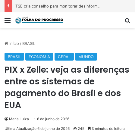
TSE cria conselho para monitorar desinformação e IA nas eleições
Menu
P
Início
/
BRASIL
BRASIL
ECONOMIA
GERAL
MUNDO
PIX x Zelle: veja as diferenças
entre os sistemas de
pagamento do Brasil e dos
EUA
Maria Luiza
6 de junho de 2026
Última Atualização 6 de junho de 2026
245
3 minutos de leitura