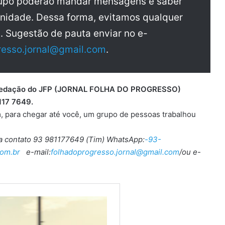
rupo poderão mandar mensagens e saber
nidade. Dessa forma, evitamos qualquer
a. Sugestão de pauta enviar no e-
resso.jornal@gmail.com
.
 a redação do JFP (JORNAL FOLHA DO PROGRESSO)
117 7649.
, para chegar até você, um grupo de pessoas trabalhou
ra contato 93 981177649 (Tim) WhatsApp:
-93-
om.br
e-mail:
folhadoprogresso.jornal@gmail.com
/ou e-