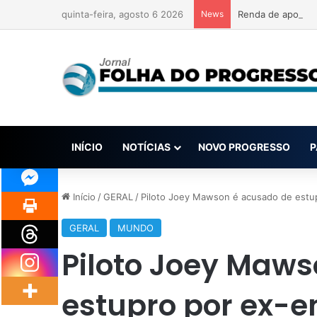
quinta-feira, agosto 6 2026
News
Renda de apostas
INÍCIO
NOTÍCIAS
NOVO PROGRESSO
P
Início
/
GERAL
/
Piloto Joey Mawson é acusado de estu
GERAL
MUNDO
Piloto Joey Maws
estupro por ex-e