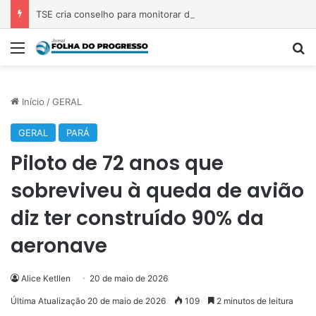
TSE cria conselho para monitorar desinformação e IA nas eleições
Menu
Pr
Início
/
GERAL
GERAL
PARÁ
Piloto de 72 anos que
sobreviveu à queda de avião
diz ter construído 90% da
aeronave
Alice Ketllen
20 de maio de 2026
Última Atualização 20 de maio de 2026
109
2 minutos de leitura