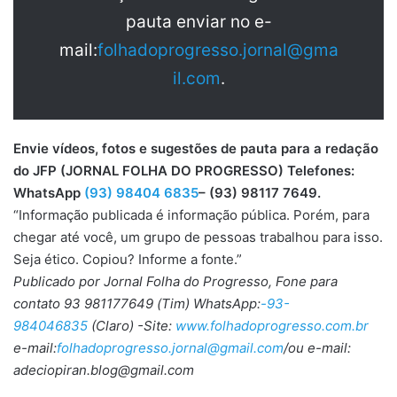
pauta enviar no e-
mail:
folhadoprogresso.jornal@gma
il.com
.
Envie vídeos, fotos e sugestões de pauta para a redação
do JFP (JORNAL FOLHA DO PROGRESSO) Telefones:
WhatsApp
(93) 98404 6835
– (93) 98117 7649.
“Informação publicada é informação pública. Porém, para
chegar até você, um grupo de pessoas trabalhou para isso.
Seja ético. Copiou? Informe a fonte.”
Publicado por Jornal Folha do Progresso, Fone para
contato 93 981177649 (Tim) WhatsApp:
-93-
984046835
(Claro) -Site:
www.folhadoprogresso.com.br
e-mail:
folhadoprogresso.jornal@gmail.com
/ou e-mail:
adeciopiran.blog@gmail.com