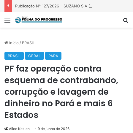
Publicação Nº 127/2026 – SUZANO S.A ( FAZENDA PRECIOSA)
Menu
P
Início
/
BRASIL
BRASIL
GERAL
PARÁ
PF faz operação contra
esquema de contrabando,
corrupção e lavagem de
dinheiro no Pará e mais 6
Estados
Alice Ketllen
9 de junho de 2026