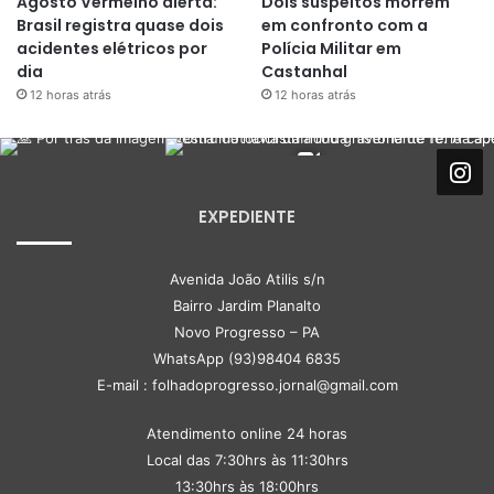
Agosto Vermelho alerta:
Dois suspeitos morrem
Brasil registra quase dois
em confronto com a
acidentes elétricos por
Polícia Militar em
dia
Castanhal
12 horas atrás
12 horas atrás
EXPEDIENTE
Avenida João Atilis s/n
Bairro Jardim Planalto
Novo Progresso – PA
WhatsApp (93)98404 6835
E-mail : folhadoprogresso.jornal@gmail.com
Atendimento online 24 horas
Local das 7:30hrs às 11:30hrs
13:30hrs às 18:00hrs