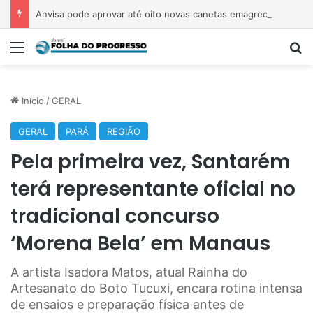
Anvisa pode aprovar até oito novas canetas emagrecedoras até o fim de 2026; saiba quais
Menu
P
Início
/
GERAL
GERAL
PARÁ
REGIÃO
Pela primeira vez, Santarém
terá representante oficial no
tradicional concurso
‘Morena Bela’ em Manaus
A artista Isadora Matos, atual Rainha do
Artesanato do Boto Tucuxi, encara rotina intensa
de ensaios e preparação física antes de