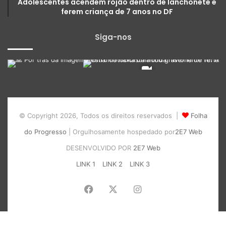
Adolescentes acendem rojão dentro de lanchonete e
ferem criança de 7 anos no DF
Siga-nos
© Copyright 2026, Todos os direitos reservados |
Folha
do Progresso
| Orgulhosamente hospedado por
2E7 Web
DESENVOLVIDO POR
2E7 Web
LINK 1
LINK 2
LINK 3
Facebook
X
Instagram