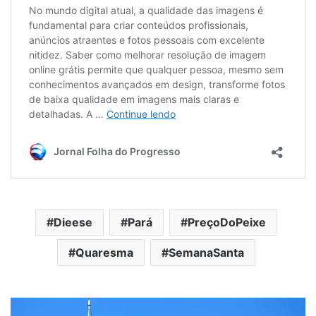
Dieese
Pará
PreçoDoPeixe
Quaresma
SemanaSanta