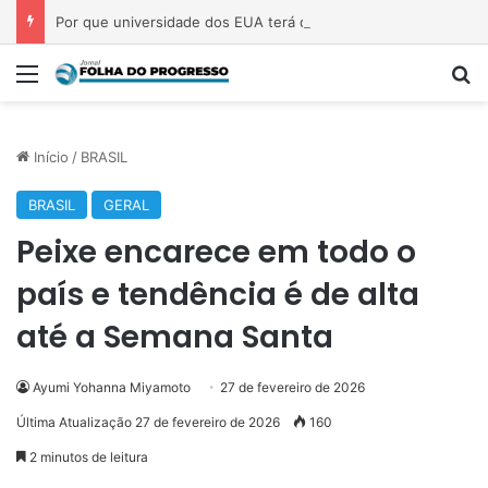
Por que universidade dos EUA terá de suspender curso e devolver mensalidades a brasileiros?
Menu
P
Início
/
BRASIL
BRASIL
GERAL
Peixe encarece em todo o
país e tendência é de alta
até a Semana Santa
Ayumi Yohanna Miyamoto
27 de fevereiro de 2026
Última Atualização 27 de fevereiro de 2026
160
2 minutos de leitura