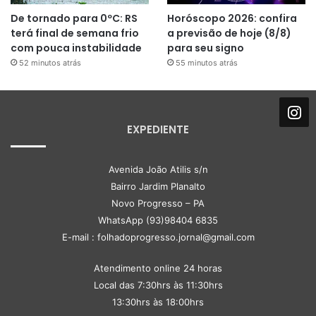
De tornado para 0ºC: RS
Horóscopo 2026: confira
terá final de semana frio
a previsão de hoje (8/8)
com pouca instabilidade
para seu signo
52 minutos atrás
55 minutos atrás
EXPEDIENTE
Avenida João Atilis s/n
Bairro Jardim Planalto
Novo Progresso – PA
WhatsApp (93)98404 6835
E-mail : folhadoprogresso.jornal@gmail.com
Atendimento online 24 horas
Local das 7:30hrs às 11:30hrs
13:30hrs às 18:00hrs