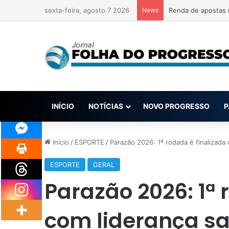
sexta-feira, agosto 7 2026
News
Renda de apostas 
INÍCIO
NOTÍCIAS
NOVO PROGRESSO
P
Início
/
ESPORTE
/
Parazão 2026: 1ª rodada é finalizada
ESPORTE
GERAL
Parazão 2026: 1ª 
com liderança s