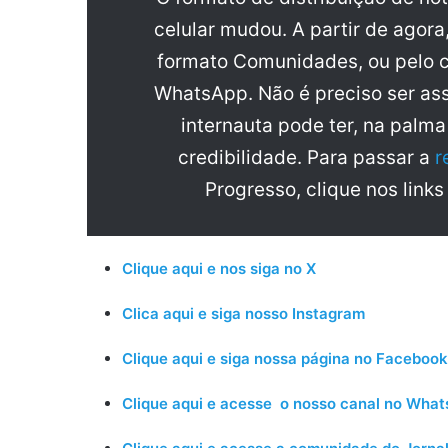
celular mudou. A partir de agora
formato Comunidades, ou pelo c
WhatsApp. Não é preciso ser ass
internauta pode ter, na palm
credibilidade. Para passar a
r
Progresso, clique nos links
Clique aqui e nos siga no X
Clica aqui e siga nosso Instagram
Clique aqui e siga nossa página no Facebook
Clique aqui e acesse o nosso canal no Wha