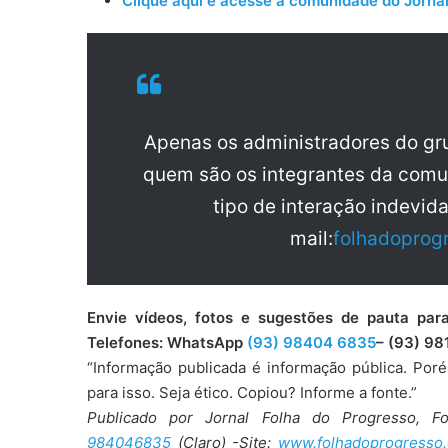
Clique aqui e acesse a comunidade do Jornal
Apenas os administradores do g
quem são os integrantes da comu
tipo de interação indevid
mail:
folhadoprog
Envie vídeos, fotos e sugestões de pauta 
Telefones: WhatsApp
(93) 98404 6835
– (93) 98
“Informação publicada é informação pública. Por
para isso. Seja ético. Copiou? Informe a fonte.”
Publicado por Jornal Folha do Progresso, F
984046835
(Claro) -Site:
www.folhadoprogresso.