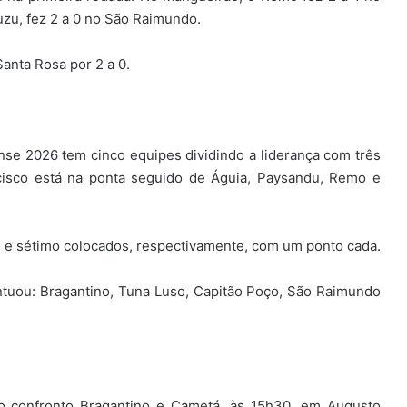
zu, fez 2 a 0 no São Raimundo.
Santa Rosa por 2 a 0.
se 2026 tem cinco equipes dividindo a liderança com três
cisco está na ponta seguido de Águia, Paysandu, Remo e
o e sétimo colocados, respectivamente, com um ponto cada.
ntuou: Bragantino, Tuna Luso, Capitão Poço, São Raimundo
 o confronto Bragantino e Cametá, às 15h30, em Augusto