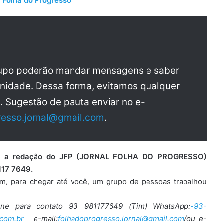
 Folha do Progresso
rupo poderão mandar mensagens e saber
nidade. Dessa forma, evitamos qualquer
a. Sugestão de pauta enviar no e-
resso.jornal@gmail.com
.
para a redação do JFP (JORNAL FOLHA DO PROGRESSO)
117 7649.
ém, para chegar até você, um grupo de pessoas trabalhou
one para contato 93 981177649 (Tim) WhatsApp:
-93-
com.br
e-mail:
folhadoprogresso.jornal@gmail.com
/ou e-