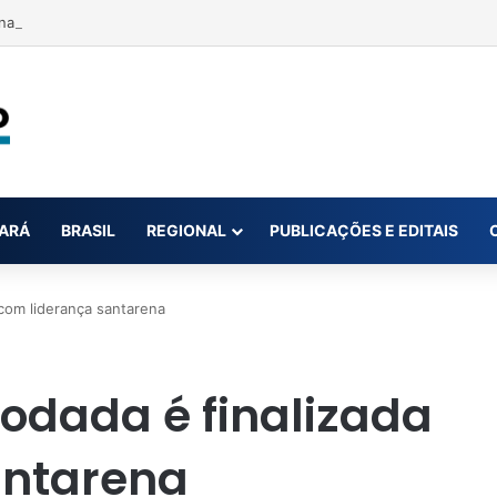
na conta da mãe faz estudante perder bolsa do Prouni
ARÁ
BRASIL
REGIONAL
PUBLICAÇÕES E EDITAIS
 com liderança santarena
rodada é finalizada
antarena