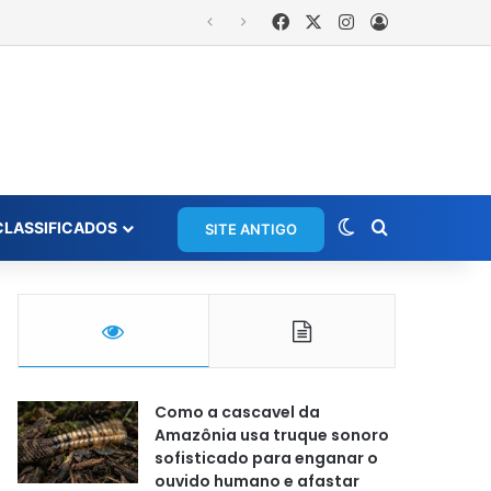
Facebook
X
Instagram
Entrar
Switch skin
Procurar po
CLASSIFICADOS
SITE ANTIGO
Como a cascavel da
Amazônia usa truque sonoro
sofisticado para enganar o
ouvido humano e afastar