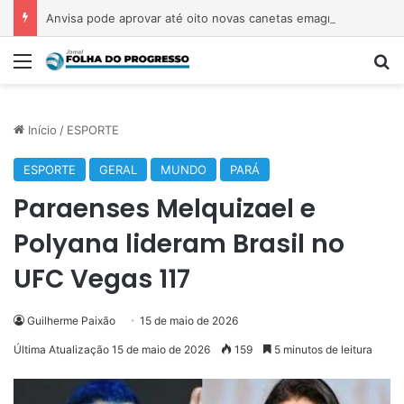
Anvisa pode aprovar até oito novas canetas emagrecedoras até o fim de 2026; saiba quais
Menu
P
Início
/
ESPORTE
ESPORTE
GERAL
MUNDO
PARÁ
Paraenses Melquizael e
Polyana lideram Brasil no
UFC Vegas 117
Guilherme Paixão
15 de maio de 2026
Última Atualização 15 de maio de 2026
159
5 minutos de leitura