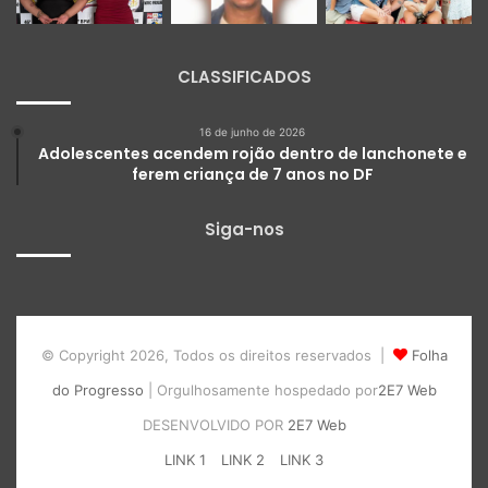
CLASSIFICADOS
16 de junho de 2026
Adolescentes acendem rojão dentro de lanchonete e
ferem criança de 7 anos no DF
Siga-nos
© Copyright 2026, Todos os direitos reservados |
Folha
do Progresso
| Orgulhosamente hospedado por
2E7 Web
DESENVOLVIDO POR
2E7 Web
LINK 1
LINK 2
LINK 3