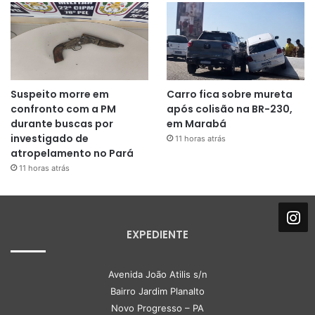
Suspeito morre em
Carro fica sobre mureta
confronto com a PM
após colisão na BR-230,
durante buscas por
em Marabá
investigado de
11 horas atrás
atropelamento no Pará
11 horas atrás
EXPEDIENTE
Avenida João Atilis s/n
Bairro Jardim Planalto
Novo Progresso – PA