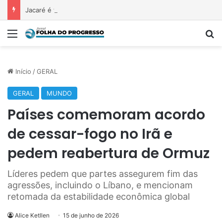
Jacaré é flagrado caminhando em avenida no Pará
Menu
P
Início
/
GERAL
GERAL
MUNDO
Países comemoram acordo
de cessar-fogo no Irã e
pedem reabertura de Ormuz
Líderes pedem que partes assegurem fim das
agressões, incluindo o Líbano, e mencionam
retomada da estabilidade econômica global
Alice Ketllen
15 de junho de 2026