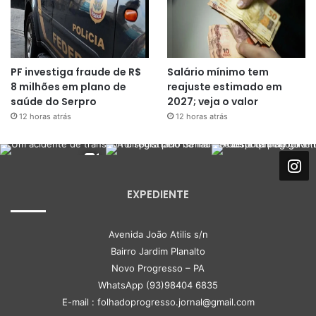
PF investiga fraude de R$
Salário mínimo tem
8 milhões em plano de
reajuste estimado em
saúde do Serpro
2027; veja o valor
12 horas atrás
12 horas atrás
EXPEDIENTE
Avenida João Atilis s/n
Bairro Jardim Planalto
Novo Progresso – PA
WhatsApp (93)98404 6835
E-mail : folhadoprogresso.jornal@gmail.com