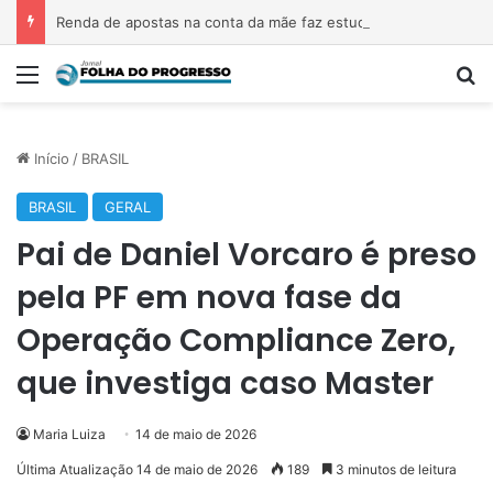
Renda de apostas na conta da mãe faz estudante perder bolsa do Prouni
Menu
P
Início
/
BRASIL
BRASIL
GERAL
Pai de Daniel Vorcaro é preso
pela PF em nova fase da
Operação Compliance Zero,
que investiga caso Master
Maria Luiza
14 de maio de 2026
Última Atualização 14 de maio de 2026
189
3 minutos de leitura