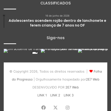
CLASSIFICADOS
16 de junho de 2026
Adolescentes acendem rojão dentro de lanchonete e
ferem criança de 7 anos no DF
Siga-nos
© Copyright 2026, Todos os direitos reservados |
Folha
do Progresso
| Orgulhosamente hospedado por
2E7 Web
DESENVOLVIDO POR
2E7 Web
LINK 1
LINK 2
LINK 3
Facebook
X
Instagram