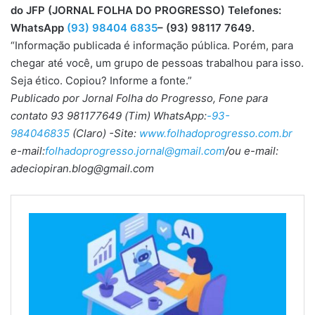
do JFP (JORNAL FOLHA DO PROGRESSO) Telefones:
WhatsApp
(93) 98404 6835
– (93) 98117 7649.
“Informação publicada é informação pública. Porém, para
chegar até você, um grupo de pessoas trabalhou para isso.
Seja ético. Copiou? Informe a fonte.”
Publicado por Jornal Folha do Progresso, Fone para
contato 93 981177649 (Tim) WhatsApp:
-93-
984046835
(Claro) -Site:
www.folhadoprogresso.com.br
e-mail:
folhadoprogresso.jornal@gmail.com
/ou e-mail:
adeciopiran.blog@gmail.com