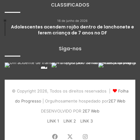
CLASSIFICADOS
16 de junho de 2026
Adolescentes acendem rojão dentro de lanchonete e
ferem criança de 7 anos no DF
Siga-nos
© Copyright 2026, Todos os direitos reservados |
Folha
do Progresso
| Orgulhosamente hospedado por
2E7 Web
DESENVOLVIDO POR
2E7 Web
LINK 1
LINK 2
LINK 3
Facebook
X
Instagram