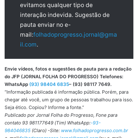
evitamos qualquer tipo de
interação indevida. Sugestão de
pauta enviar no e-
mail:
folhadoprogresso.jornal@gma
il.com
.
Envie vídeos, fotos e sugestões de pauta para a redação
do JFP (JORNAL FOLHA DO PROGRESSO) Telefones:
WhatsApp
(93) 98404 6835
– (93) 98117 7649.
“Informação publicada é informação pública. Porém, para
chegar até você, um grupo de pessoas trabalhou para isso.
Seja ético. Copiou? Informe a fonte.”
Publicado por Jornal Folha do Progresso, Fone para
contato 93 981177649 (Tim) WhatsApp:
-93-
984046835
(Claro) -Site:
www.folhadoprogresso.com.br