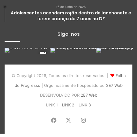
16 de junho de 2026
Adolescentes acendem rojão dentro de lanchonete e
ferem criança de 7 anos no DF
Siga-nos
© Copyright 2026, Todos os direitos reservados |
Folha
do Progresso
| Orgulhosamente hospedado por
2E7 Web
DESENVOLVIDO POR
2E7 Web
LINK 1
LINK 2
LINK 3
Facebook
X
Instagram