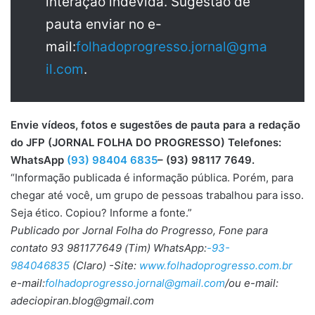
interação indevida. Sugestão de
pauta enviar no e-
mail:
folhadoprogresso.jornal@gma
il.com
.
Envie vídeos, fotos e sugestões de pauta para a redação
do JFP (JORNAL FOLHA DO PROGRESSO) Telefones:
WhatsApp
(93) 98404 6835
– (93) 98117 7649.
“Informação publicada é informação pública. Porém, para
chegar até você, um grupo de pessoas trabalhou para isso.
Seja ético. Copiou? Informe a fonte.”
Publicado por Jornal Folha do Progresso, Fone para
contato 93 981177649 (Tim) WhatsApp:
-93-
984046835
(Claro) -Site:
www.folhadoprogresso.com.br
e-mail:
folhadoprogresso.jornal@gmail.com
/ou e-mail:
adeciopiran.blog@gmail.com