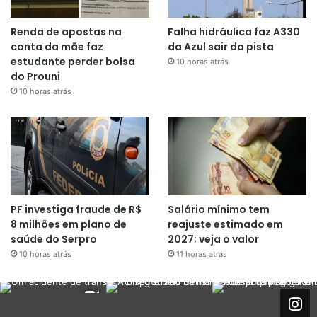
Renda de apostas na
Falha hidráulica faz A330
conta da mãe faz
da Azul sair da pista
estudante perder bolsa
10 horas atrás
do Prouni
10 horas atrás
PF investiga fraude de R$
Salário mínimo tem
8 milhões em plano de
reajuste estimado em
saúde do Serpro
2027; veja o valor
10 horas atrás
11 horas atrás