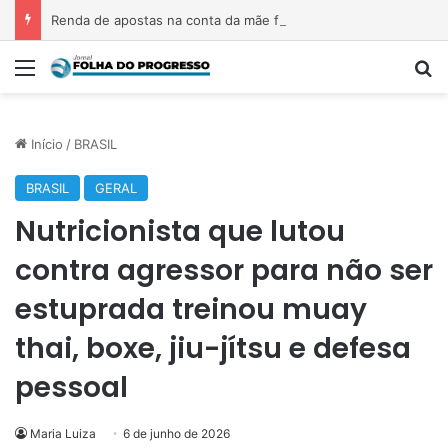
Renda de apostas na conta da mãe faz estudante perder bolsa do Prouni
Menu
P
Início
/
BRASIL
BRASIL
GERAL
Nutricionista que lutou
contra agressor para não ser
estuprada treinou muay
thai, boxe, jiu-jítsu e defesa
pessoal
Maria Luiza
6 de junho de 2026