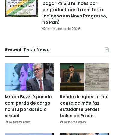
pagar R$ 5,3 milhões por
degradar floresta em terra
indígena em Novo Progresso,
no Pará
14 de janeiro de 2026
Recent Tech News
Marco Buzzi é punido
Renda de apostas na
com perda de cargo
conta da mãe faz
no STJ por assédio
estudante perder
sexual
bolsa do Prouni
14 horas atrás
14 horas atrás