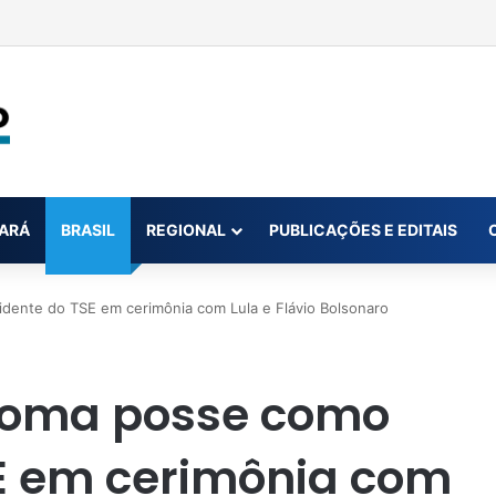
ido com perda de cargo no STJ por assédio sexual
ARÁ
BRASIL
REGIONAL
PUBLICAÇÕES E EDITAIS
ente do TSE em cerimônia com Lula e Flávio Bolsonaro
toma posse como
SE em cerimônia com