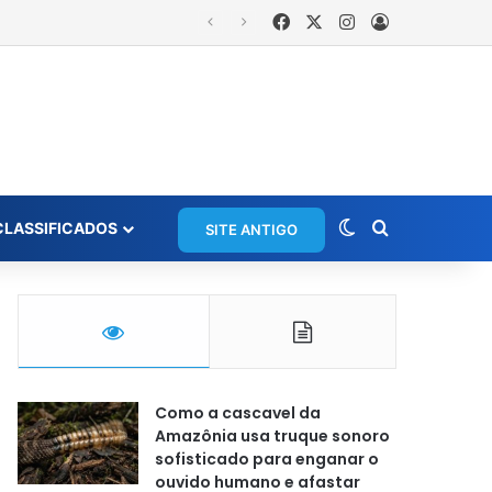
Facebook
X
Instagram
Entrar
Switch skin
Procurar po
CLASSIFICADOS
SITE ANTIGO
Como a cascavel da
Amazônia usa truque sonoro
sofisticado para enganar o
ouvido humano e afastar