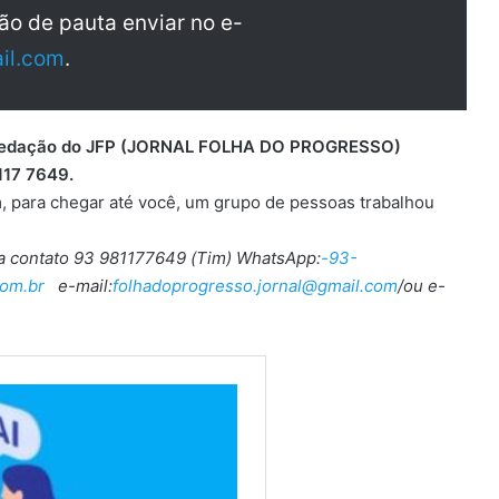
ão de pauta enviar no e-
il.com
.
 a redação do JFP (JORNAL FOLHA DO PROGRESSO)
117 7649.
, para chegar até você, um grupo de pessoas trabalhou
ra contato 93 981177649 (Tim) WhatsApp:
-93-
om.br
e-mail:
folhadoprogresso.jornal@gmail.com
/ou e-