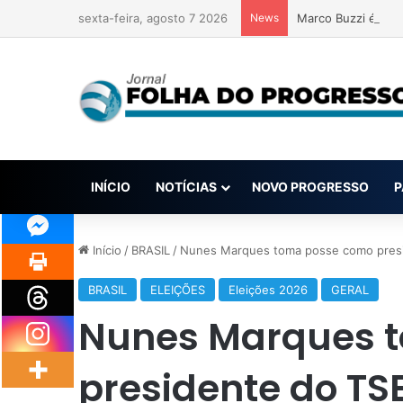
sexta-feira, agosto 7 2026
News
Marco Buzzi é pun
INÍCIO
NOTÍCIAS
NOVO PROGRESSO
P
Início
/
BRASIL
/
Nunes Marques toma posse como presid
BRASIL
ELEIÇÕES
Eleições 2026
GERAL
Nunes Marques 
presidente do T