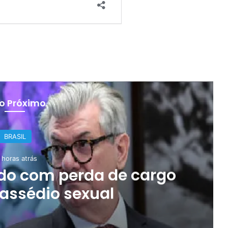
 o Próximo
BRASIL
 horas atrás
ido com perda de cargo
 assédio sexual