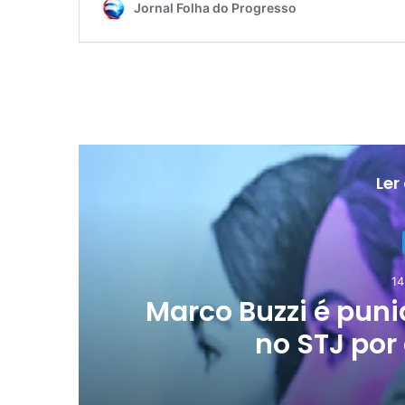
Ler
14
je
Marco Buzzi é pun
no STJ por