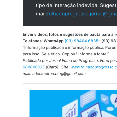
tipo de interação indevida. Sugest
mail:
folhadoprogresso.jornal@gma
Envie vídeos, fotos e sugestões de pauta para
Telefones: WhatsApp
(93) 98404 6835
– (93) 98
“Informação publicada é informação pública. Porém
para isso. Seja ético. Copiou? Informe a fonte.”
Publicado por Jornal Folha do Progresso, Fone pa
984046835
(Claro) -Site:
www.folhadoprogresso.c
mail: adeciopiran.blog@gmail.com