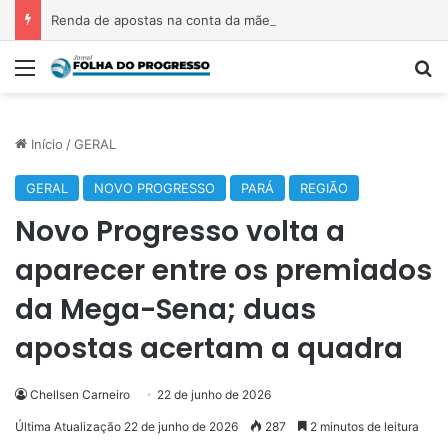
Renda de apostas na conta da mãe faz estudante perder bolsa do Prouni
Menu
P
Início
/
GERAL
GERAL
NOVO PROGRESSO
PARÁ
REGIÃO
Novo Progresso volta a
aparecer entre os premiados
da Mega-Sena; duas
apostas acertam a quadra
Chellsen Carneiro
22 de junho de 2026
Última Atualização 22 de junho de 2026
287
2 minutos de leitura