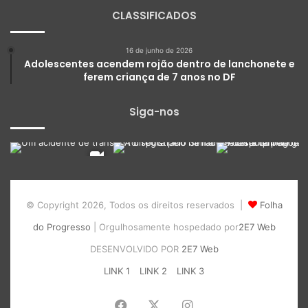
CLASSIFICADOS
16 de junho de 2026
Adolescentes acendem rojão dentro de lanchonete e
ferem criança de 7 anos no DF
Siga-nos
© Copyright 2026, Todos os direitos reservados |
Folha
do Progresso
| Orgulhosamente hospedado por
2E7 Web
DESENVOLVIDO POR
2E7 Web
LINK 1
LINK 2
LINK 3
Facebook
X
Instagram