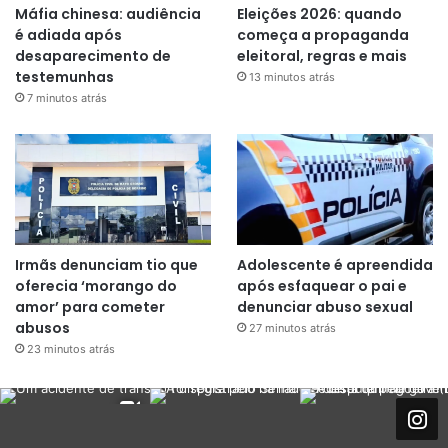
Máfia chinesa: audiência
Eleições 2026: quando
é adiada após
começa a propaganda
desaparecimento de
eleitoral, regras e mais
testemunhas
13 minutos atrás
7 minutos atrás
Irmãs denunciam tio que
Adolescente é apreendida
oferecia ‘morango do
após esfaquear o pai e
amor’ para cometer
denunciar abuso sexual
abusos
27 minutos atrás
23 minutos atrás