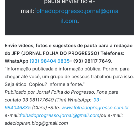
pauta enviar no e-
mail:
folhadoprogresso.jornal@gma
il.com
.
Envie vídeos, fotos e sugestões de pauta para a redação
do JFP (JORNAL FOLHA DO PROGRESSO) Telefones:
WhatsApp
(93) 98404 6835
– (93) 98117 7649.
“Informação publicada é informação pública. Porém, para
chegar até você, um grupo de pessoas trabalhou para isso.
Seja ético. Copiou? Informe a fonte.”
Publicado por Jornal Folha do Progresso, Fone para
contato 93 981177649 (Tim) WhatsApp:
-93-
984046835
(Claro) -Site:
www.folhadoprogresso.com.br
e-mail:
folhadoprogresso.jornal@gmail.com
/ou e-mail:
adeciopiran.blog@gmail.com