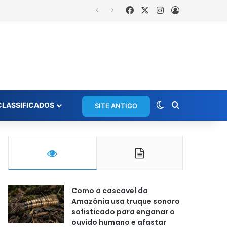
Facebook
X
Instagram
Entrar
Switch skin
Procurar po
CLASSIFICADOS
SITE ANTIGO
Como a cascavel da
Amazônia usa truque sonoro
sofisticado para enganar o
ouvido humano e afastar