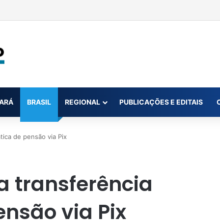
 na conta da mãe faz estudante perder bolsa do Prouni
ARÁ
BRASIL
REGIONAL
PUBLICAÇÕES E EDITAIS
tica de pensão via Pix
a transferência
nsão via Pix