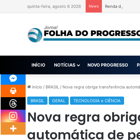
quinta-feira, agosto 6 2026
News
Renda de apostas
INÍCIO
NOTÍCIAS
NOVO PROGRESSO
P
Início
/
BRASIL
/
Nova regra obriga transferência automá
BRASIL
GERAL
TECNOLOGIA e CIÊNCIA
Nova regra obrig
automática de pe