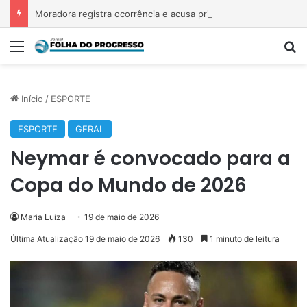
Moradora registra ocorrência e acusa primeira-dama de Nova Ipixuna de comentários vexatórios em grupo de WhatsApp
Menu
P
Início
/
ESPORTE
ESPORTE
GERAL
Neymar é convocado para a
Copa do Mundo de 2026
Maria Luiza
19 de maio de 2026
Última Atualização 19 de maio de 2026
130
1 minuto de leitura