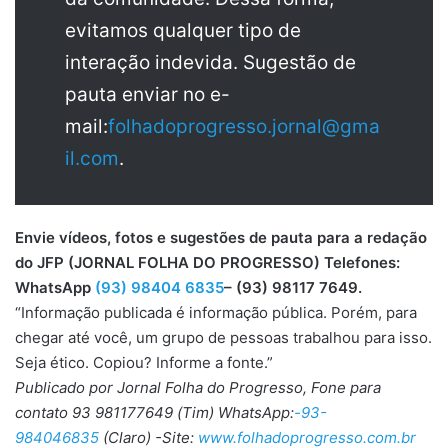
evitamos qualquer tipo de
interação indevida. Sugestão de
pauta enviar no e-
mail:
folhadoprogresso.jornal@gma
il.com
.
Envie vídeos, fotos e sugestões de pauta para a redação
do JFP (JORNAL FOLHA DO PROGRESSO) Telefones:
WhatsApp
(93) 98404 6835
– (93) 98117 7649.
“Informação publicada é informação pública. Porém, para
chegar até você, um grupo de pessoas trabalhou para isso.
Seja ético. Copiou? Informe a fonte.”
Publicado por Jornal Folha do Progresso, Fone para
contato 93 981177649 (Tim) WhatsApp:
-93-
984046835
(Claro) -Site:
www.folhadoprogresso.com.br