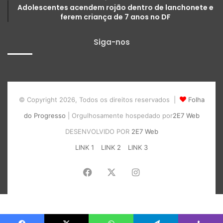
Adolescentes acendem rojão dentro de lanchonete e
ferem criança de 7 anos no DF
Siga-nos
© Copyright 2026, Todos os direitos reservados |
Folha
do Progresso
| Orgulhosamente hospedado por
2E7 Web
DESENVOLVIDO POR
2E7 Web
LINK 1
LINK 2
LINK 3
Facebook
X
Instagram