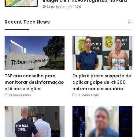
indígena em Novo Progresso, no Pará
14 de janeiro de 2026
Recent Tech News
TSE cria conselho para
Dupla é presa suspeita de
monitorar desinformação
aplicar golpe de R$ 300
e IA nas eleições
mil em concessionária
16 horas atrás
16 horas atrás