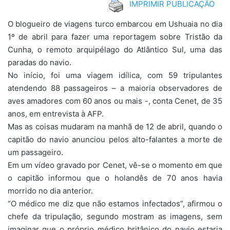
IMPRIMIR PUBLICAÇÃO
O blogueiro de viagens turco embarcou em Ushuaia no dia
1º de abril para fazer uma reportagem sobre Tristão da
Cunha, o remoto arquipélago do Atlântico Sul, uma das
paradas do navio.
No início, foi uma viagem idílica, com 59 tripulantes
atendendo 88 passageiros – a maioria observadores de
aves amadores com 60 anos ou mais -, conta Cenet, de 35
anos, em entrevista à AFP.
Mas as coisas mudaram na manhã de 12 de abril, quando o
capitão do navio anunciou pelos alto-falantes a morte de
um passageiro.
Em um vídeo gravado por Cenet, vê-se o momento em que
o capitão informou que o holandês de 70 anos havia
morrido no dia anterior.
“O médico me diz que não estamos infectados”, afirmou o
chefe da tripulação, segundo mostram as imagens, sem
imaginar que o próprio médico britânico do navio estaria