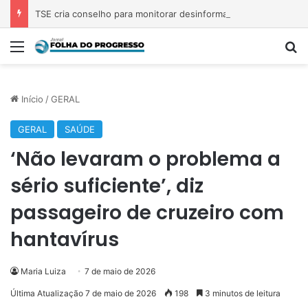
TSE cria conselho para monitorar desinformação e IA nas eleições
Menu
Pr
Início
/
GERAL
GERAL
SAÚDE
‘Não levaram o problema a
sério suficiente’, diz
passageiro de cruzeiro com
hantavírus
Maria Luiza
7 de maio de 2026
Última Atualização 7 de maio de 2026
198
3 minutos de leitura