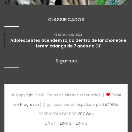
CLASSIFICADOS
16 de junho de 2026
Adolescentes acendem rojão dentro de lanchonete e
ferem criança de 7 anos no DF
Siga-nos
© Copyright 2026, Todos os direitos reservados |
Folha
do Progresso
| Orgulhosamente hospedado por
2E7 Web
DESENVOLVIDO POR
2E7 Web
LINK 1
LINK 2
LINK 3