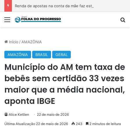
Renda de apostas na conta da mãe faz estudante perder bolsa do Prouni
Menu
P
Início
/
AMAZÔNIA
AMAZÔNIA
BRASIL
GERAL
Município do AM tem taxa de
bebês sem certidão 33 vezes
maior que a média nacional,
aponta IBGE
Alice Ketllen
22 de maio de 2026
Última Atualização 22 de maio de 2026
243
2 minutos de leitura