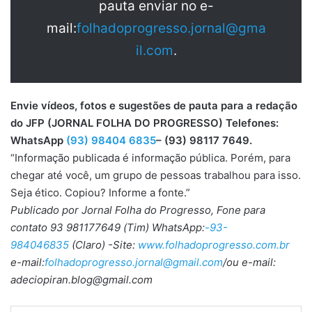
pauta enviar no e-
mail:
folhadoprogresso.jornal@gma
il.com
.
Envie vídeos, fotos e sugestões de pauta para a redação
do JFP (JORNAL FOLHA DO PROGRESSO) Telefones:
WhatsApp
(93) 98404 6835
– (93) 98117 7649.
“Informação publicada é informação pública. Porém, para
chegar até você, um grupo de pessoas trabalhou para isso.
Seja ético. Copiou? Informe a fonte.”
Publicado por Jornal Folha do Progresso, Fone para
contato 93 981177649 (Tim) WhatsApp:
-93-
984046835
(Claro) -Site:
www.folhadoprogresso.com.br
e-mail:
folhadoprogresso.jornal@gmail.com
/ou e-mail:
adeciopiran.blog@gmail.com