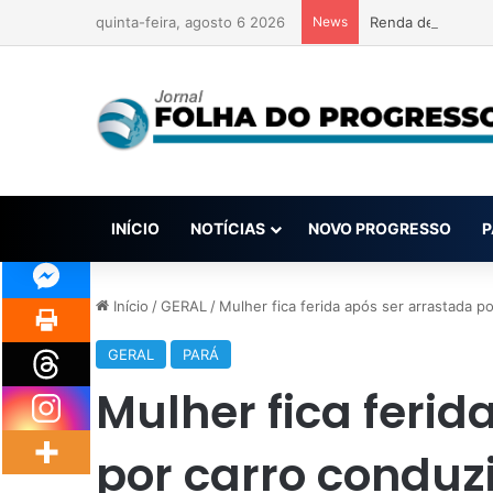
quinta-feira, agosto 6 2026
News
Renda de apostas
INÍCIO
NOTÍCIAS
NOVO PROGRESSO
P
Início
/
GERAL
/
Mulher fica ferida após ser arrastada 
GERAL
PARÁ
Mulher fica ferid
por carro conduz