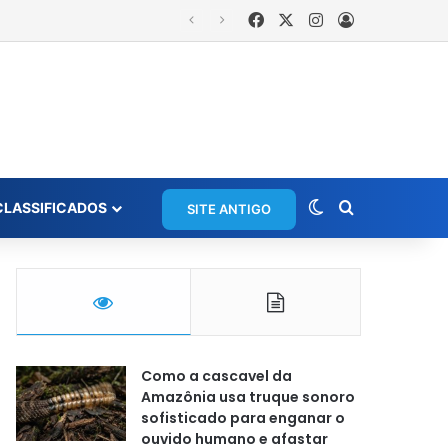
Facebook
X
Instagram
Entrar
Switch skin
Procurar po
CLASSIFICADOS
SITE ANTIGO
Como a cascavel da
Amazônia usa truque sonoro
sofisticado para enganar o
ouvido humano e afastar