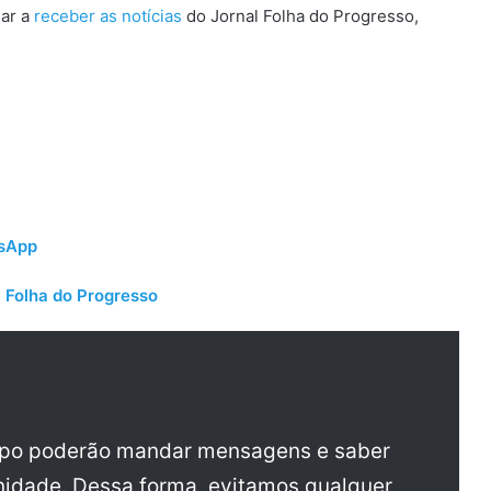
sar a
receber as notícias
do Jornal Folha do Progresso,
tsApp
 Folha do Progresso
upo poderão mandar mensagens e saber
idade. Dessa forma, evitamos qualquer