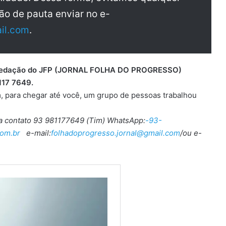
ão de pauta enviar no e-
il.com
.
 a redação do JFP (JORNAL FOLHA DO PROGRESSO)
117 7649.
, para chegar até você, um grupo de pessoas trabalhou
ra contato 93 981177649 (Tim) WhatsApp:
-93-
om.br
e-mail:
folhadoprogresso.jornal@gmail.com
/ou e-