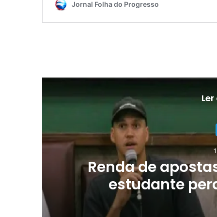
Ler
1
o
Renda de apostas
estudante perd