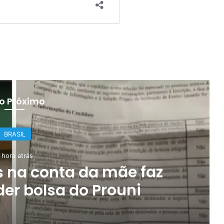
 o Próximo
BRASIL
 hora atrás
 na conta da mãe faz
er bolsa do Prouni