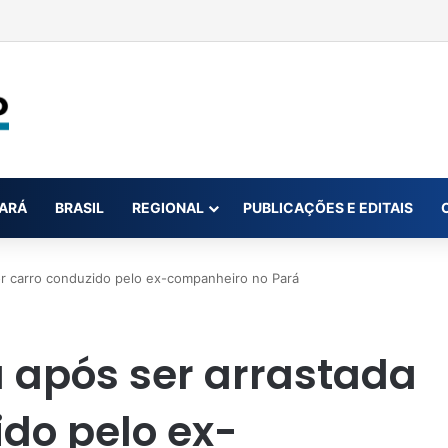
 na conta da mãe faz estudante perder bolsa do Prouni
ARÁ
BRASIL
REGIONAL
PUBLICAÇÕES E EDITAIS
por carro conduzido pelo ex-companheiro no Pará
a após ser arrastada
ido pelo ex-