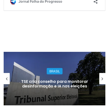
GERA
RASIL
Dupla é presa susp
lho para monitorar
golpe de R$ 3
e IA nas eleições
concessio