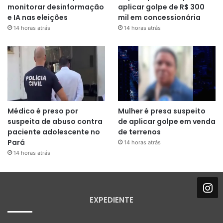
monitorar desinformação
aplicar golpe de R$ 300
e IA nas eleições
mil em concessionária
14 horas atrás
14 horas atrás
Médico é preso por
Mulher é presa suspeito
suspeita de abuso contra
de aplicar golpe em venda
paciente adolescente no
de terrenos
Pará
14 horas atrás
14 horas atrás
EXPEDIENTE