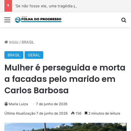
‘Se não fosse ele, uma tragédia podia ter acontecido’: pitbull enfrenta onça-parda dentro de casa e protege família em condomínio em SP
Menu
P
Início
/
BRASIL
BRASIL
GERAL
Mulher é perseguida e morta
a facadas pelo marido em
Carlos Barbosa
Maria Luiza
7 de junho de 2026
Última Atualização 7 de junho de 2026
156
2 minutos de leitura