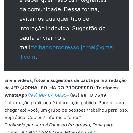
da comunidade. Dessa forma,
evitamos qualquer tipo de
interação indevida. Sugestão de
pauta enviar no e-
mail:
folhadoprogresso.jornal@gma
il.com
.
Envie vídeos, fotos e sugestões de pauta para a redação
do JFP (JORNAL FOLHA DO PROGRESSO) Telefones:
WhatsApp
(93) 98404 6835
– (93) 98117 7649.
“Informação publicada é informação pública. Porém, para
chegar até você, um grupo de pessoas trabalhou para isso.
Seja ético. Copiou? Informe a fonte.”
Publicado por Jornal Folha do Progresso, Fone para
contato 93 981177649 (Tim) WhatsApp:
-93-