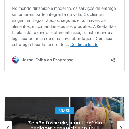
BRASIL
‘Se não fosse ele, uma tragédia
podia ter acontecido’: pitbull