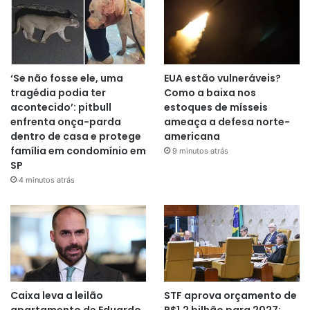
‘Se não fosse ele, uma
EUA estão vulneráveis?
tragédia podia ter
Como a baixa nos
acontecido’: pitbull
estoques de mísseis
enfrenta onça-parda
ameaça a defesa norte-
dentro de casa e protege
americana
família em condomínio em
9 minutos atrás
SP
4 minutos atrás
Caixa leva a leilão
STF aprova orçamento de
apartamento de Eduardo
R$1,2 bilhão para 2027;