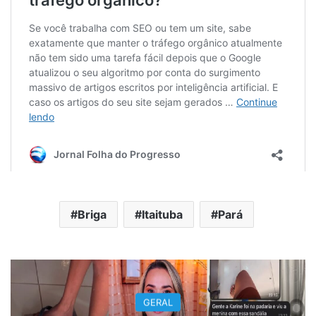
Briga
Itaituba
Pará
GERAL