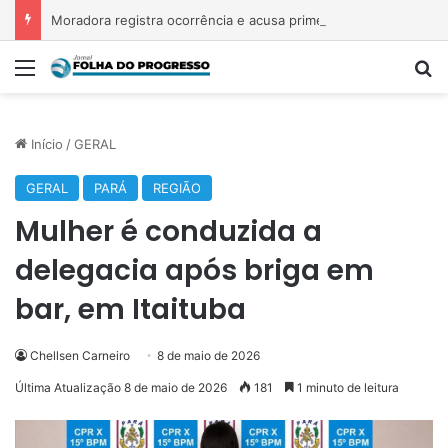
Moradora registra ocorrência e acusa primeira-dama de Nova Ipixuna de comentários vexatórios em grupo de WhatsApp
Menu
P
Início
/
GERAL
GERAL
PARÁ
REGIÃO
Mulher é conduzida a
delegacia após briga em
bar, em Itaituba
Chellsen Carneiro
8 de maio de 2026
Última Atualização 8 de maio de 2026
181
1 minuto de leitura