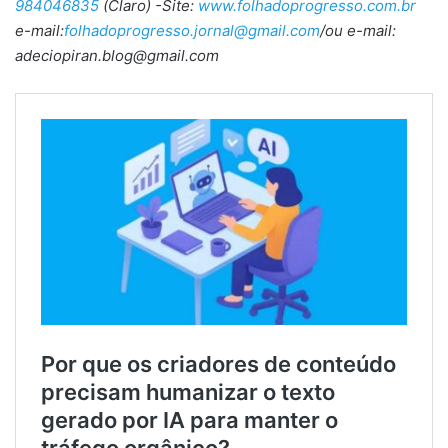
984046835
(Claro) -Site:
www.folhadoprogresso.com.br
e-mail:
folhadoprogresso.jornal@gmail.com
/ou e-mail:
adeciopiran.blog@gmail.com