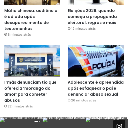
Máfia chinesa: audiência
Eleições 2026: quando
é adiada após
começa a propaganda
desaparecimento de
eleitoral, regras e mais
testemunhas
12 minutos atrás
6 minutos atrás
Irmãs denunciam tio que
Adolescente é apreendida
oferecia ‘morango do
após esfaquear o pai e
amor’ para cometer
denunciar abuso sexual
abusos
26 minutos atrás
22 minutos atrás