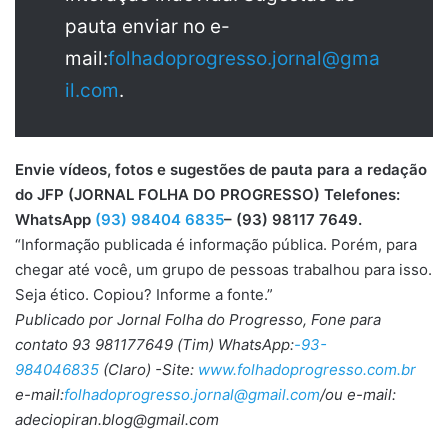
pauta enviar no e-
mail:
folhadoprogresso.jornal@gma
il.com
.
Envie vídeos, fotos e sugestões de pauta para a redação
do JFP (JORNAL FOLHA DO PROGRESSO) Telefones:
WhatsApp
(93) 98404 6835
– (93) 98117 7649.
“Informação publicada é informação pública. Porém, para
chegar até você, um grupo de pessoas trabalhou para isso.
Seja ético. Copiou? Informe a fonte.”
Publicado por Jornal Folha do Progresso, Fone para
contato 93 981177649 (Tim) WhatsApp:
-93-
984046835
(Claro) -Site:
www.folhadoprogresso.com.br
e-mail:
folhadoprogresso.jornal@gmail.com
/ou e-mail:
adeciopiran.blog@gmail.com