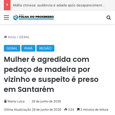
Máfia chinesa: audiência é adiada após desaparecimento de testemunhas
Menu
P
Início
/
GERAL
GERAL
PARÁ
REGIÃO
Mulher é agredida com
pedaço de madeira por
vizinho e suspeito é preso
em Santarém
Maria Luiza
29 de junho de 2026
Última Atualização 29 de junho de 2026
334
2 minutos de leitura