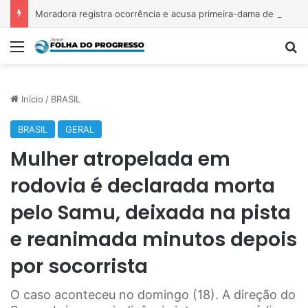
Moradora registra ocorrência e acusa primeira-dama de Nova Ipixuna de comentários vexatórios em grupo de WhatsApp
Menu
Pr
Início
/
BRASIL
BRASIL
GERAL
Mulher atropelada em
rodovia é declarada morta
pelo Samu, deixada na pista
e reanimada minutos depois
por socorrista
O caso aconteceu no domingo (18). A direção do