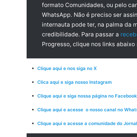
formato Comunidades, ou pelo can
WhatsApp. Não é preciso ser assin
internauta pode ter, na palma da 
credibilidade. Para passar a
receb
Progresso, clique nos links abaixo
Clique aqui e nos siga no X
Clica aqui e siga nosso Instagram
Clique aqui e siga nossa página no Facebook
Clique aqui e acesse o nosso canal no Wha
Clique aqui e acesse a comunidade do Jornal