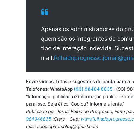
Apenas os administradores do gr
quem são os integrantes da comun
tipo de interação indevida. Sugest
mail:
folhadoprogresso.jornal@gma
Envie vídeos, fotos e sugestões de pauta para
Telefones: WhatsApp
(93) 98404 6835
– (93) 98
“Informação publicada é informação pública. Porém
para isso. Seja ético. Copiou? Informe a fonte.”
Publicado por Jornal Folha do Progresso, Fone pa
984046835
(Claro) -Site:
www.folhadoprogresso.c
mail: adeciopiran.blog@gmail.com