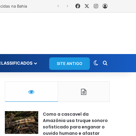
Facebook
X
Instagram
Entrar
Ministério da Justiça emite alerta para desaparecimento de bebê de 28 dias em Campo Grande; polícia apura suposto sequestro
Switch skin
Procurar po
CLASSIFICADOS
SITE ANTIGO
Como a cascavel da
Amazônia usa truque sonoro
sofisticado para enganar o
ouvido humano e afastar