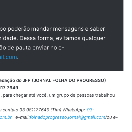
upo poderão mandar mensagens e saber
idade. Dessa forma, evitamos qualquer
ão de pauta enviar no e-
il.com
.
 a redação do JFP (JORNAL FOLHA DO PROGRESSO)
117 7649.
, para chegar até você, um grupo de pessoas trabalhou
ra contato 93 981177649 (Tim) WhatsApp:
-93-
om.br
e-mail:
folhadoprogresso.jornal@gmail.com
/ou e-