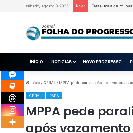
sábado, agosto 8 2026
News
INÍCIO
NOTÍCIAS
NOVO PROGRESSO
P
Início
/
GERAL
/
MPPA pede paralisação de empresa ap
GERAL
PARÁ
MPPA pede paral
após vazamento