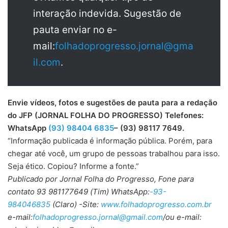
interação indevida. Sugestão de
pauta enviar no e-
mail:
folhadoprogresso.jornal@gma
il.com
.
Envie vídeos, fotos e sugestões de pauta para a redação
do JFP (JORNAL FOLHA DO PROGRESSO) Telefones:
WhatsApp
(93) 98404 6835
– (93) 98117 7649.
“Informação publicada é informação pública. Porém, para
chegar até você, um grupo de pessoas trabalhou para isso.
Seja ético. Copiou? Informe a fonte.”
Publicado por Jornal Folha do Progresso, Fone para
contato 93 981177649 (Tim) WhatsApp:
-93-
984046835
(Claro) -Site:
www.folhadoprogresso.com.br
e-mail:
folhadoprogresso.jornal@gmail.com
/ou e-mail: