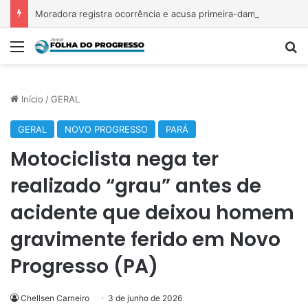
Moradora registra ocorrência e acusa primeira-dama de Nova Ipixuna de comentários vexatórios em grupo de WhatsApp
Menu
P
Início
/
GERAL
GERAL
NOVO PROGRESSO
PARÁ
Motociclista nega ter
realizado “grau” antes de
acidente que deixou homem
gravimente ferido em Novo
Progresso (PA)
Chellsen Carneiro
3 de junho de 2026