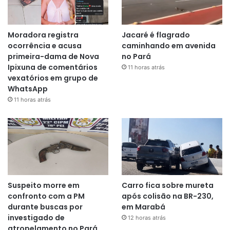
Moradora registra
Jacaré é flagrado
ocorrência e acusa
caminhando em avenida
primeira-dama de Nova
no Pará
Ipixuna de comentários
11 horas atrás
vexatórios em grupo de
WhatsApp
11 horas atrás
Suspeito morre em
Carro fica sobre mureta
confronto com a PM
após colisão na BR-230,
durante buscas por
em Marabá
investigado de
12 horas atrás
atropelamento no Pará