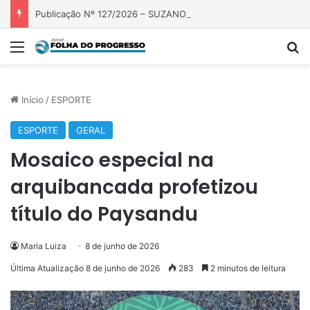
Publicação Nº 127/2026 – SUZANO S.A ( FAZENDA PRECIOSA)
Menu
P
Início
/
ESPORTE
ESPORTE
GERAL
Mosaico especial na
arquibancada profetizou
título do Paysandu
Maria Luiza
8 de junho de 2026
Última Atualização 8 de junho de 2026
283
2 minutos de leitura