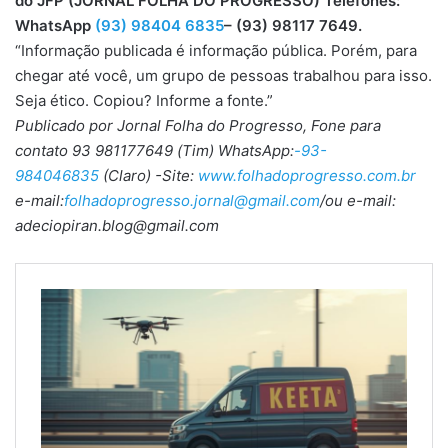
do JFP (JORNAL FOLHA DO PROGRESSO) Telefones:
WhatsApp
(93) 98404 6835
– (93) 98117 7649.
“Informação publicada é informação pública. Porém, para
chegar até você, um grupo de pessoas trabalhou para isso.
Seja ético. Copiou? Informe a fonte.”
Publicado por Jornal Folha do Progresso, Fone para
contato 93 981177649 (Tim) WhatsApp:
-93-
984046835
(Claro) -Site:
www.folhadoprogresso.com.br
e-mail:
folhadoprogresso.jornal@gmail.com
/ou e-mail:
adeciopiran.blog@gmail.com