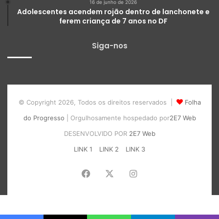
16 de junho de 2026
Adolescentes acendem rojão dentro de lanchonete e
ferem criança de 7 anos no DF
Siga-nos
© Copyright 2026, Todos os direitos reservados |
Folha
do Progresso
| Orgulhosamente hospedado por
2E7 Web
DESENVOLVIDO POR
2E7 Web
LINK 1
LINK 2
LINK 3
Facebook
X
Instagram