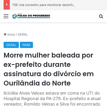
TSE cria conselho para monitorar desinformação e IA nas eleições
Menu
P
Início
/
GERAL
GERAL
PARÁ
Morre mulher baleada por
ex-prefeito durante
assinatura do divórcio em
Ourilândia do Norte
llcicléia Alves Veloso estava em coma na UTI do
Hospital Regional da PA-279. Ex-prefeito e atual
vereador, Romildo Veloso e Silva foi encontrado