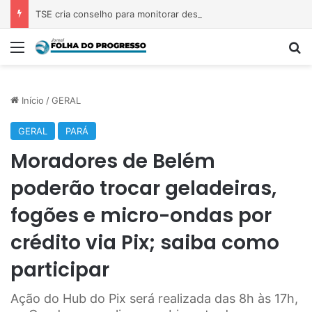
TSE cria conselho para monitorar desinformação e IA nas eleições
Menu
P
Início
/
GERAL
GERAL
PARÁ
Moradores de Belém
poderão trocar geladeiras,
fogões e micro-ondas por
crédito via Pix; saiba como
participar
Ação do Hub do Pix será realizada das 8h às 17h,