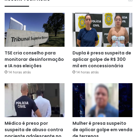
TSE cria conselho para
Dupla é presa suspeita de
monitorar desinformação
aplicar golpe de R$ 300
e IA nas eleições
mil em concessionária
14 horas atrás
14 horas atrás
Médico é preso por
Mulher é presa suspeito
suspeita de abuso contra
de aplicar golpe em venda
paciente adolescente no
de terrenos