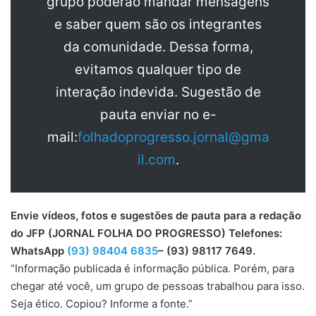
grupo poderão mandar mensagens
e saber quem são os integrantes
da comunidade. Dessa forma,
evitamos qualquer tipo de
interação indevida. Sugestão de
pauta enviar no e-
mail:
folhadoprogresso.jornal@gma
il.com
.
Envie vídeos, fotos e sugestões de pauta para a redação
do JFP (JORNAL FOLHA DO PROGRESSO) Telefones:
WhatsApp
(93) 98404 6835
– (93) 98117 7649.
“Informação publicada é informação pública. Porém, para
chegar até você, um grupo de pessoas trabalhou para isso.
Seja ético. Copiou? Informe a fonte.”