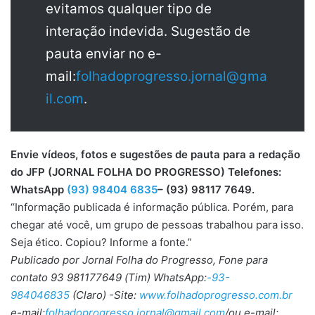
evitamos qualquer tipo de
interação indevida. Sugestão de
pauta enviar no e-
mail:
folhadoprogresso.jornal@gma
il.com
.
Envie vídeos, fotos e sugestões de pauta para a redação
do JFP (JORNAL FOLHA DO PROGRESSO) Telefones:
WhatsApp
(93) 98404 6835
– (93) 98117 7649.
“Informação publicada é informação pública. Porém, para
chegar até você, um grupo de pessoas trabalhou para isso.
Seja ético. Copiou? Informe a fonte.”
Publicado por Jornal Folha do Progresso, Fone para
contato 93 981177649 (Tim) WhatsApp:
-93-
984046835
(Claro) -Site:
www.folhadoprogresso.com.br
e-mail:
folhadoprogresso.jornal@gmail.com
/ou e-mail: