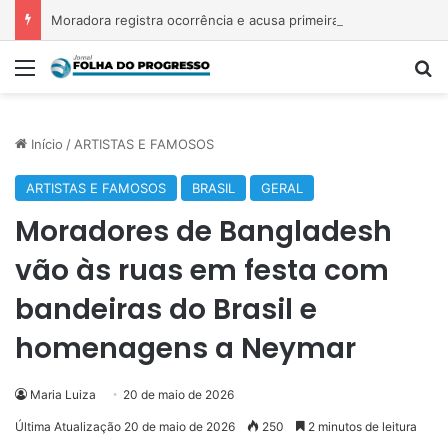
Moradora registra ocorrência e acusa primeira-dama de Nova Ipixuna de comentários vexatórios em grupo de WhatsApp
Menu
P
Início
/
ARTISTAS E FAMOSOS
ARTISTAS E FAMOSOS
BRASIL
GERAL
Moradores de Bangladesh
vão às ruas em festa com
bandeiras do Brasil e
homenagens a Neymar
Maria Luiza
20 de maio de 2026
Última Atualização 20 de maio de 2026
250
2 minutos de leitura