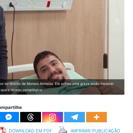
or do distrito de Moraes Almeida. Ele sofreu uma grave lesão medular
 que o deixou paraplégico
ompartilhe
DOWNLOAD EM PDF
IMPRIMIR PUBLICAÇÃO