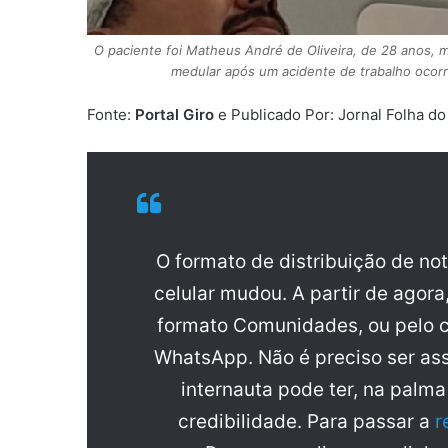
O paciente foi Matheus André de Oliveira, de 28 anos, m
medular após um acidente de trabalho ocorr
Fonte:
Portal Giro
e Publicado Por: Jornal Folha d
O formato de distribuição de no
celular mudou. A partir de agora
formato Comunidades, ou pelo c
WhatsApp. Não é preciso ser ass
internauta pode ter, na palm
credibilidade. Para passar a
r