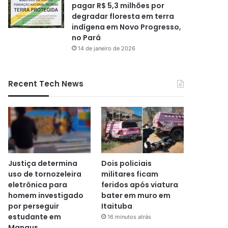
pagar R$ 5,3 milhões por
degradar floresta em terra
indígena em Novo Progresso,
no Pará
14 de janeiro de 2026
Recent Tech News
Justiça determina
Dois policiais
uso de tornozeleira
militares ficam
eletrônica para
feridos após viatura
homem investigado
bater em muro em
por perseguir
Itaituba
estudante em
16 minutos atrás
Manaus