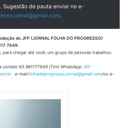
a. Sugestão de pauta enviar no e-
resso.jornal@gmail.com
.
 a redação do JFP (JORNAL FOLHA DO PROGRESSO)
117 7649.
, para chegar até você, um grupo de pessoas trabalhou
ra contato 93 981177649 (Tim) WhatsApp:
-93-
om.br
e-mail:
folhadoprogresso.jornal@gmail.com
/ou e-