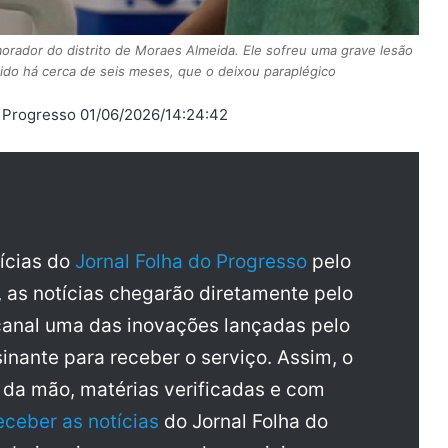
orador do distrito de Moraes Almeida. Ele sofreu uma grave lesão
ido há cerca de seis meses, que o deixou paraplégico
o Progresso 01/06/2026/14:24:42
tícias do
Jornal Folha do Progresso
pelo
, as notícias chegarão diretamente pelo
anal uma das inovações lançadas pelo
inante para receber o serviço. Assim, o
a da mão, matérias verificadas e com
eceber as notícias
do Jornal Folha do