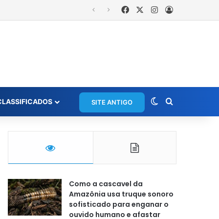
Facebook
X
Instagram
Entrar
udante em Manaus
Switch skin
Procurar po
CLASSIFICADOS
SITE ANTIGO
Como a cascavel da
Amazônia usa truque sonoro
sofisticado para enganar o
ouvido humano e afastar