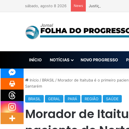
sábado, agosto 8 2026
News
Justiça determina uso
INÍCIO
NOTÍCIAS
NOVO PROGRESSO
P
Início
/
BRASIL
/
Morador de Itaituba é o primeiro pacien
Santarém
BRASIL
GERAL
PARÁ
REGIÃO
SAÚDE
Morador de Itaitu