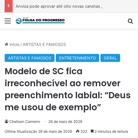
Anvisa pode aprovar até oito novas canetas emagrecedoras até o fim de 2026; saiba quais
Menu
Pr
Início
/
ARTISTAS E FAMOSOS
ARTISTAS E FAMOSOS
ENTRETENIMENTO
GERAL
Modelo de SC fica
irreconhecível ao remover
preenchimento labial: “Deus
me usou de exemplo”
Chellsen Carneiro
26 de maio de 2026
Última Atualização 26 de maio de 2026
322
2 minutos de leitura