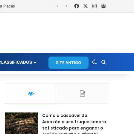
Facebook
X
Instagram
Entrar
Switch skin
Procurar po
CLASSIFICADOS
SITE ANTIGO
Como a cascavel da
Amazônia usa truque sonoro
sofisticado para enganar o