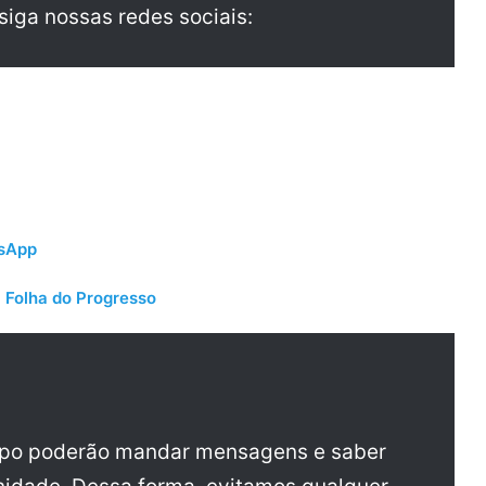
 siga nossas redes sociais:
tsApp
 Folha do Progresso
upo poderão mandar mensagens e saber