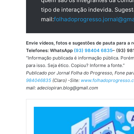
quem são os integrantes da comun
tipo de interação indevida. Sugest
mail:
folhadoprogresso.jornal@gma
Envie vídeos, fotos e sugestões de pauta para
Telefones: WhatsApp
(93) 98404 6835
– (93) 98
“Informação publicada é informação pública. Porém
para isso. Seja ético. Copiou? Informe a fonte.”
Publicado por Jornal Folha do Progresso, Fone pa
984046835
(Claro) -Site:
www.folhadoprogresso.c
mail: adeciopiran.blog@gmail.com