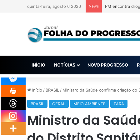
quinta-feira, agosto 6 2026
News
Hidrovias do Bras
INÍCIO
NOTÍCIAS
NOVO PROGRESSO
P
Início
/
BRASIL
/
Ministro da Saúde confirma criação do D
BRASIL
GERAL
MEIO AMBIENTE
PARÁ
Ministro da Saúd
do Distrito Sanit