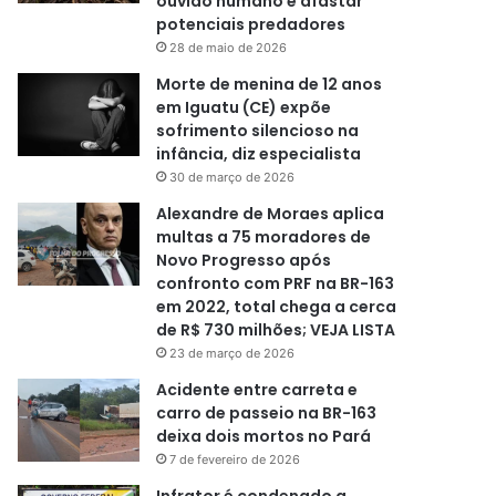
ouvido humano e afastar
potenciais predadores
28 de maio de 2026
Morte de menina de 12 anos
em Iguatu (CE) expõe
sofrimento silencioso na
infância, diz especialista
30 de março de 2026
Alexandre de Moraes aplica
multas a 75 moradores de
Novo Progresso após
confronto com PRF na BR-163
em 2022, total chega a cerca
de R$ 730 milhões; VEJA LISTA
23 de março de 2026
Acidente entre carreta e
carro de passeio na BR-163
deixa dois mortos no Pará
7 de fevereiro de 2026
Infrator é condenado a