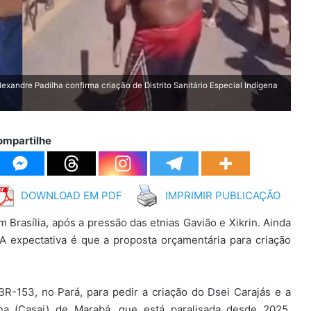
lexandre Padilha confirma criação de Distrito Sanitário Especial Indígena
ompartilhe
DOWNLOAD EM PDF
IMPRIMIR PUBLICAÇÃO
m Brasília, após a pressão das etnias Gavião e Xikrin. Ainda
A expectativa é que a proposta orçamentária para criação
R-153, no Pará, para pedir a criação do Dsei Carajás e a
a (Casai) de Marabá, que está paralisada desde 2025.