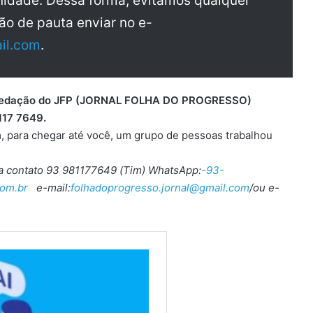
idade. Dessa forma, evitamos qualquer
ão de pauta enviar no e-
il.com
.
 a redação do JFP (JORNAL FOLHA DO PROGRESSO)
117 7649.
, para chegar até você, um grupo de pessoas trabalhou
ra contato 93 981177649 (Tim) WhatsApp:
-93-
om.br
e-mail:
folhadoprogresso.jornal@gmail.com
/ou e-