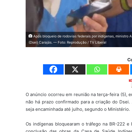
Após bloqueio de rodovias federais por indígenas, ministro A
(Dsei) Carajás. — Foto: Reprodução / TV Liberal
C
O anúncio ocorreu em reunião na terça-feira (5), e
não há prazo confirmado para a criação do Dsei. 
seja encaminhada até julho, segundo o Ministério.
Os indígenas bloquearam o tráfego na BR-222 e B
conclusão das obras da Casa de Saúde Indígen