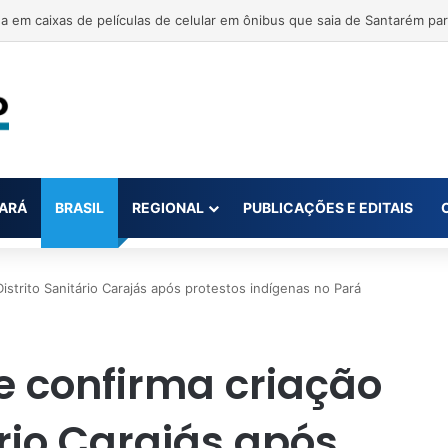
il abre novas vagas de trabalho no Pará
ARÁ
BRASIL
REGIONAL
PUBLICAÇÕES E EDITAIS
istrito Sanitário Carajás após protestos indígenas no Pará
e confirma criação
ário Carajás após