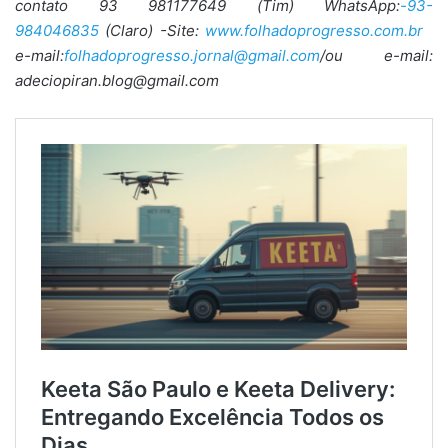
contato 93 981177649 (Tim) WhatsApp:
-93-
984046835
(Claro) -Site:
www.folhadoprogresso.com.br
e-mail:
folhadoprogresso.jornal@gmail.com
/ou e-mail:
adeciopiran.blog@gmail.com