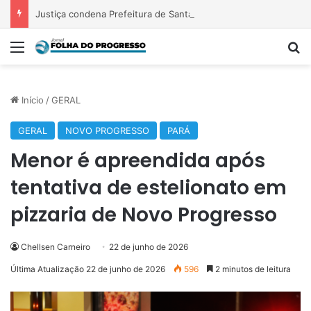
Justiça condena Prefeitura de Santarém e instituto gestor do HMS a pagar R$ 500 mil por morte de advogada em 2019
Menu
P
Início
/
GERAL
GERAL
NOVO PROGRESSO
PARÁ
Menor é apreendida após
tentativa de estelionato em
pizzaria de Novo Progresso
Chellsen Carneiro
22 de junho de 2026
Última Atualização 22 de junho de 2026
596
2 minutos de leitura