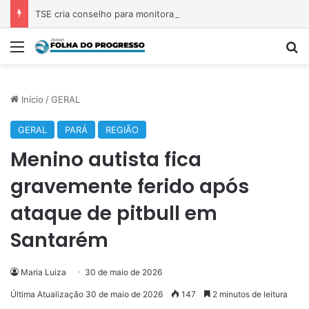
TSE cria conselho para monitorar desinformação e IA nas eleições
Menu
P
Início
/
GERAL
GERAL
PARÁ
REGIÃO
Menino autista fica
gravemente ferido após
ataque de pitbull em
Santarém
Maria Luiza
30 de maio de 2026
Última Atualização 30 de maio de 2026
147
2 minutos de leitura