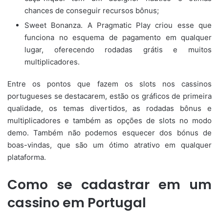
chances de conseguir recursos bônus;
Sweet Bonanza. A Pragmatic Play criou esse que
funciona no esquema de pagamento em qualquer
lugar, oferecendo rodadas grátis e muitos
multiplicadores.
Entre os pontos que fazem os slots nos cassinos
portugueses se destacarem, estão os gráficos de primeira
qualidade, os temas divertidos, as rodadas bônus e
multiplicadores e também as opções de slots no modo
demo. Também não podemos esquecer dos bónus de
boas-vindas, que são um ótimo atrativo em qualquer
plataforma.
Como se cadastrar em um
cassino em Portugal