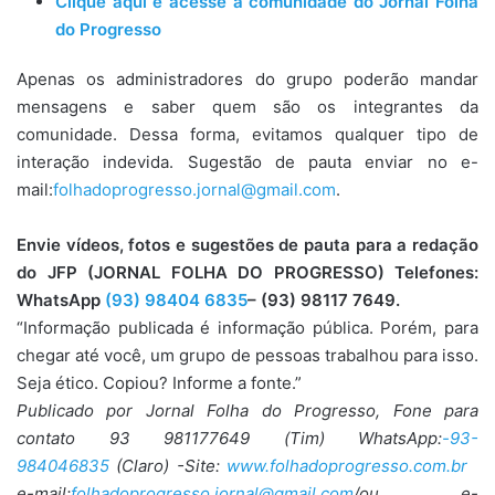
Clique aqui e acesse a comunidade do Jornal Folha
do Progresso
Apenas os administradores do grupo poderão mandar
mensagens e saber quem são os integrantes da
comunidade. Dessa forma, evitamos qualquer tipo de
interação indevida. Sugestão de pauta enviar no e-
mail:
folhadoprogresso.jornal@gmail.com
.
Envie vídeos, fotos e sugestões de pauta para a redação
do JFP (JORNAL FOLHA DO PROGRESSO) Telefones:
WhatsApp
(93) 98404 6835
– (93) 98117 7649.
“Informação publicada é informação pública. Porém, para
chegar até você, um grupo de pessoas trabalhou para isso.
Seja ético. Copiou? Informe a fonte.”
Publicado por Jornal Folha do Progresso, Fone para
contato 93 981177649 (Tim) WhatsApp:
-93-
984046835
(Claro) -Site:
www.folhadoprogresso.com.br
e-mail:
folhadoprogresso.jornal@gmail.com
/ou e-