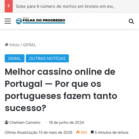
Sobe para 9 número de mortos em tiroteio em escola na Tailândia
Menu
P
Início
/
GERAL
GERAL
OUTRAS NOTÍCIAS
Melhor cassino online de
Portugal — Por que os
portugueses fazem tanto
sucesso?
Chellsen Carneiro
18 de junho de 2024
Última Atualização 15 de maio de 2026
695
5 minutos de leitura