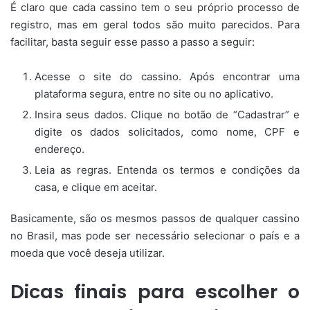
É claro que cada cassino tem o seu próprio processo de
registro, mas em geral todos são muito parecidos. Para
facilitar, basta seguir esse passo a passo a seguir:
Acesse o site do cassino. Após encontrar uma
plataforma segura, entre no site ou no aplicativo.
Insira seus dados. Clique no botão de “Cadastrar” e
digite os dados solicitados, como nome, CPF e
endereço.
Leia as regras. Entenda os termos e condições da
casa, e clique em aceitar.
Basicamente, são os mesmos passos de qualquer cassino
no Brasil, mas pode ser necessário selecionar o país e a
moeda que você deseja utilizar.
Dicas finais para escolher o