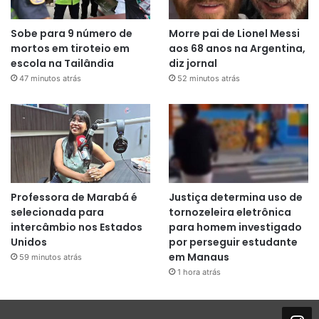
Sobe para 9 número de
Morre pai de Lionel Messi
mortos em tiroteio em
aos 68 anos na Argentina,
escola na Tailândia
diz jornal
47 minutos atrás
52 minutos atrás
Professora de Marabá é
Justiça determina uso de
selecionada para
tornozeleira eletrônica
intercâmbio nos Estados
para homem investigado
Unidos
por perseguir estudante
em Manaus
59 minutos atrás
1 hora atrás