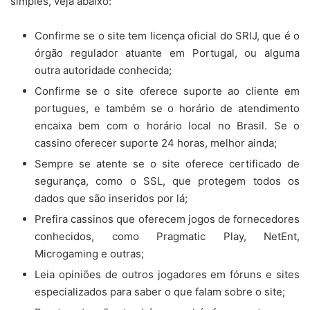
simples, veja abaixo:
Confirme se o site tem licença oficial do SRIJ, que é o
órgão regulador atuante em Portugal, ou alguma
outra autoridade conhecida;
Confirme se o site oferece suporte ao cliente em
portugues, e também se o horário de atendimento
encaixa bem com o horário local no Brasil. Se o
cassino oferecer suporte 24 horas, melhor ainda;
Sempre se atente se o site oferece certificado de
segurança, como o SSL, que protegem todos os
dados que são inseridos por lá;
Prefira cassinos que oferecem jogos de fornecedores
conhecidos, como Pragmatic Play, NetEnt,
Microgaming e outras;
Leia opiniões de outros jogadores em fóruns e sites
especializados para saber o que falam sobre o site;