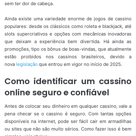
sem ter dor de cabeça.
Ainda existe uma variedade enorme de jogos de cassino
populares: desde os clássicos como roleta e blackjack, até
slots supercriativos e opções com mecânicas inovadoras
que deixam a experiência bem divertida. Há ainda as
promoções, tipo os bônus de boas-vindas, que atualmente
estão proibidos nos cassinos brasileiros, devido a
nova
legislação
que entrou em vigor no início de 2025.
Como identificar um cassino
online seguro e confiável
Antes de colocar seu dinheiro em qualquer cassino, vale a
pena checar se o cassino é seguro. Com tantas opções
disponíveis na internet, pode ser fácil cair em armadilhas
ou sites que não são muito sérios. Como fazer isso é bem