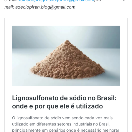
mail: adeciopiran.blog@gmail.com