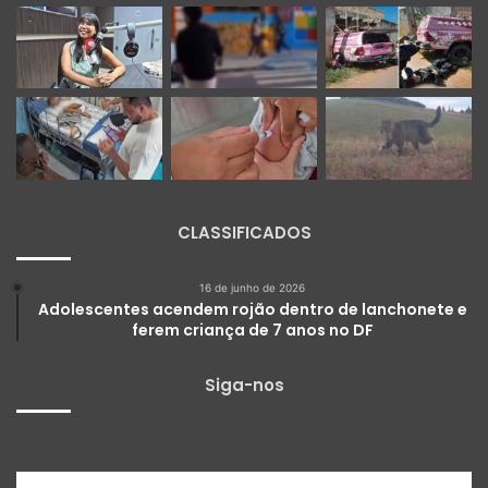
CLASSIFICADOS
16 de junho de 2026
Adolescentes acendem rojão dentro de lanchonete e
ferem criança de 7 anos no DF
Siga-nos