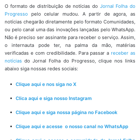
O formato de distribuição de notícias do
Jornal Folha do
Progresso
pelo celular mudou. A partir de agora, as
notícias chegarão diretamente pelo formato Comunidades,
ou pelo canal uma das inovações lançadas pelo WhatsApp.
Não é preciso ser assinante para receber o serviço. Assim,
o internauta pode ter, na palma da mão, matérias
verificadas e com credibilidade. Para passar a
receber as
notícias
do Jornal Folha do Progresso, clique nos links
abaixo siga nossas redes sociais:
Clique aqui e nos siga no X
Clica aqui e siga nosso Instagram
Clique aqui e siga nossa página no Facebook
Clique aqui e acesse o nosso canal no WhatsApp