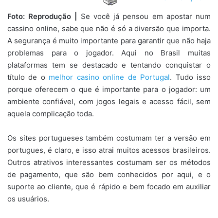
Foto: Reprodução |
Se você já pensou em apostar num
cassino online, sabe que não é só a diversão que importa.
A segurança é muito importante para garantir que não haja
problemas para o jogador. Aqui no Brasil muitas
plataformas tem se destacado e tentando conquistar o
título de o
melhor casino online de Portugal
. Tudo isso
porque oferecem o que é importante para o jogador: um
ambiente confiável, com jogos legais e acesso fácil, sem
aquela complicação toda.
Os sites portugueses também costumam ter a versão em
portugues, é claro, e isso atrai muitos acessos brasileiros.
Outros atrativos interessantes costumam ser os métodos
de pagamento, que são bem conhecidos por aqui, e o
suporte ao cliente, que é rápido e bem focado em auxiliar
os usuários.