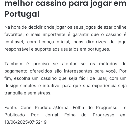
melhor cassino para jogar em
Portugal
Na hora de decidir onde jogar os seus jogos de azar online
favoritos, o mais importante é garantir que o cassino é
confiável, com licença oficial, boas diretrizes de jogo
responsável e suporte aos usuários em portugues.
Também é preciso se atentar se os métodos de
pagamento oferecidos são interessantes para você. Por
fim, escolha um cassino que seja fácil de usar, com um
design simples e intuitivo, para que sua experiência seja
tranquila e sem stress.
Fonte: Cene Produtora/Jornal Folha do Progresso e
Publicado Por: Jornal Folha do Progresso em
18/06/2025/07:52:19