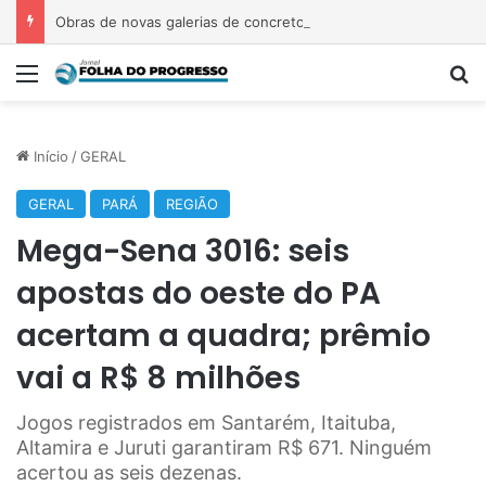
Obras de novas galerias de concreto começam nesta terça-feira (11) em ruas de Novo Progresso
Menu
Pr
Início
/
GERAL
GERAL
PARÁ
REGIÃO
Mega-Sena 3016: seis
apostas do oeste do PA
acertam a quadra; prêmio
vai a R$ 8 milhões
Jogos registrados em Santarém, Itaituba,
Altamira e Juruti garantiram R$ 671. Ninguém
acertou as seis dezenas.