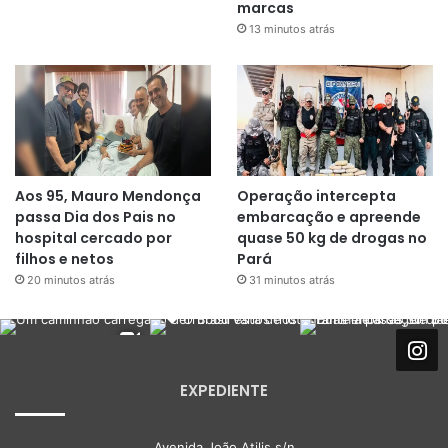
marcas
13 minutos atrás
Aos 95, Mauro Mendonça
Operação intercepta
passa Dia dos Pais no
embarcação e apreende
hospital cercado por
quase 50 kg de drogas no
filhos e netos
Pará
20 minutos atrás
31 minutos atrás
EXPEDIENTE
Avenida João Atilis s/n