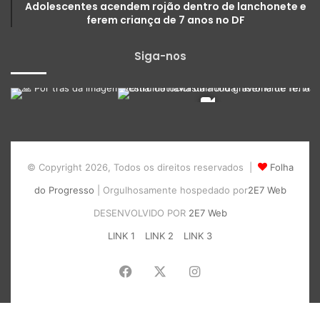
Adolescentes acendem rojão dentro de lanchonete e
ferem criança de 7 anos no DF
Siga-nos
© Copyright 2026, Todos os direitos reservados |
Folha
do Progresso
| Orgulhosamente hospedado por
2E7 Web
DESENVOLVIDO POR
2E7 Web
LINK 1
LINK 2
LINK 3
Facebook
X
Instagram