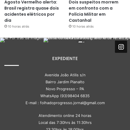
Agosto Vermelho alerta:
Dois suspeitos morrem
Brasil registra quase dois
em confronto com a
acidentes elétricos por
Polícia Militar em
dia
Castanhal
10 horas atrás
10 horas atrás
EXPEDIENTE
Avenida João Atilis s/n
Bairro Jardim Planalto
Novo Progresso – PA
WhatsApp (93)98404 6835
E-mail : folhadoprogresso.jornal@gmail.com
Atendimento online 24 horas
Local das 7:30hrs às 11:30hrs
13:30hrs às 18:00hrs