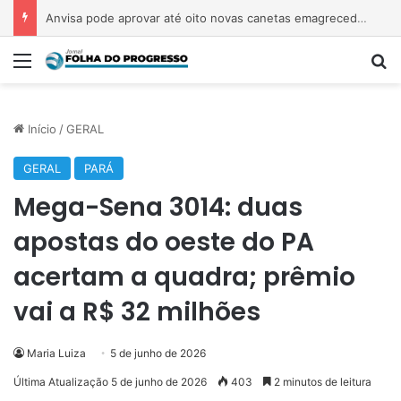
Anvisa pode aprovar até oito novas canetas emagrecedoras até o fim de 2026; saiba quais
Menu
P
Início
/
GERAL
GERAL
PARÁ
Mega-Sena 3014: duas
apostas do oeste do PA
acertam a quadra; prêmio
vai a R$ 32 milhões
Maria Luiza
5 de junho de 2026
Última Atualização 5 de junho de 2026
403
2 minutos de leitura