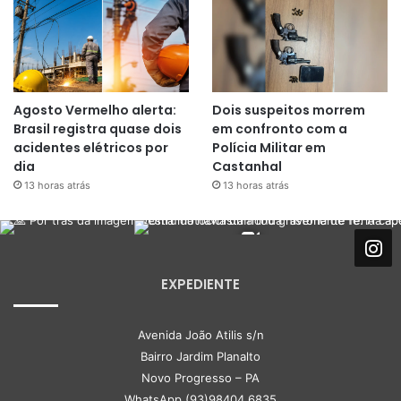
Agosto Vermelho alerta:
Dois suspeitos morrem
Brasil registra quase dois
em confronto com a
acidentes elétricos por
Polícia Militar em
dia
Castanhal
13 horas atrás
13 horas atrás
EXPEDIENTE
Avenida João Atilis s/n
Bairro Jardim Planalto
Novo Progresso – PA
WhatsApp (93)98404 6835