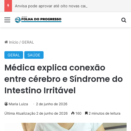
Anvisa pode aprovar até oito novas canetas emagrecedoras até o fim de 2026; saiba quais
Menu
P
Início
/
GERAL
GERAL
SAÚDE
Médica explica conexão
entre cérebro e Síndrome do
Intestino Irritável
Maria Luiza
2 de junho de 2026
Última Atualização 2 de junho de 2026
160
2 minutos de leitura