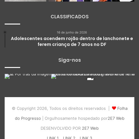
CLASSIFICADOS
16 de junho de 2026
Adolescentes acendem rojão dentro de lanchonete e
ferem criança de 7 anos no DF
Siga-nos
© Copyright 2026, Todos os direitos reservados |
Folha
do Progresso
| Orgulhosamente hospedado por
2E7 Web
DESENVOLVIDO POR
2E7 Web
LINK 1
LINK 2
LINK 3