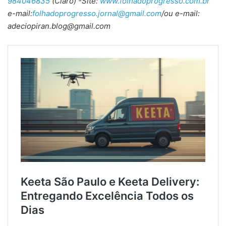
984046835
(Claro) -Site:
www.folhadoprogresso.com.br
e-mail:
folhadoprogresso.jornal@gmail.com
/ou e-mail:
adeciopiran.blog@gmail.com