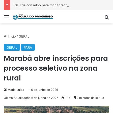
TSE cria conselho para monitorar desinformação e IA nas eleições
Menu
P
Início
/
GERAL
GERAL
PARÁ
Marabá abre inscrições para
processo seletivo na zona
rural
Maria Luiza
6 de junho de 2026
Última Atualização 6 de junho de 2026
134
2 minutos de leitura