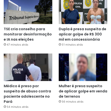
TSE cria conselho para
Dupla é presa suspeita de
monitorar desinformação
aplicar golpe de R$ 300
e IA nas eleições
mil em concessionária
47 minutos atrás
51 minutos atrás
Médico é preso por
Mulher é presa suspeito
suspeita de abuso contra
de aplicar golpe em venda
paciente adolescente no
de terrenos
Pará
56 minutos atrás
54 minutos atrás